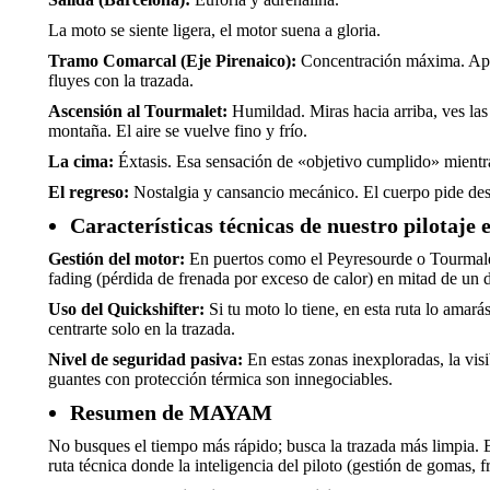
La moto se siente ligera, el motor suena a gloria.
Tramo Comarcal (Eje Pirenaico):
Concentración máxima. Apa
fluyes con la trazada.
Ascensión al Tourmalet:
Humildad. Miras hacia arriba, ves las
montaña. El aire se vuelve fino y frío.
La cima:
Éxtasis. Esa sensación de «objetivo cumplido» mientras
El regreso:
Nostalgia y cansancio mecánico. El cuerpo pide desc
Características técnicas de nuestro pilotaje 
Gestión del motor:
En puertos como el Peyresourde o Tourmalet,
fading (pérdida de frenada por exceso de calor) en mitad de un 
Uso del Quickshifter:
Si tu moto lo tiene, en esta ruta lo amar
centrarte solo en la trazada.
Nivel de seguridad pasiva:
En estas zonas inexploradas, la vis
guantes con protección térmica son innegociables.
Resumen de MAYAM
No busques el tiempo más rápido; busca la trazada más limpia. E
ruta técnica donde la inteligencia del piloto (gestión de gomas, f