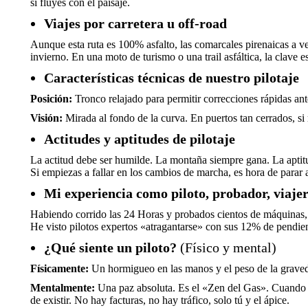
si fluyes con el paisaje.
Viajes por carretera u off-road
Aunque esta ruta es 100% asfalto, las comarcales pirenaicas a ve
invierno. En una moto de turismo o una trail asfáltica, la clave e
Características técnicas de nuestro pilotaje
Posición:
Tronco relajado para permitir correcciones rápidas ant
Visión:
Mirada al fondo de la curva. En puertos tan cerrados, si m
Actitudes y aptitudes de pilotaje
La actitud debe ser humilde. La montaña siempre gana. La aptitu
Si empiezas a fallar en los cambios de marcha, es hora de parar a
Mi experiencia como piloto, probador, viaje
Habiendo corrido las 24 Horas y probados cientos de máquinas,
He visto pilotos expertos «atragantarse» con sus 12% de pendien
¿Qué siente un piloto?
(Físico y mental)
Físicamente:
Un hormigueo en las manos y el peso de la graved
Mentalmente:
Una paz absoluta. Es el «Zen del Gas». Cuando es
de existir. No hay facturas, no hay tráfico, solo tú y el ápice.