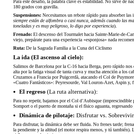
Para este desafío, la palabra clave es estabilidad. No sirve de na
180 grados con gravilla.
Suspensiones:
Necesitamos un rebote rápido para absorber las ir
siempre están de alfombra o casi nunca, además cuando las mant
toneladas y es muy peligroso, lo digo por experiencia
).
Frenado:
El descenso del Tourmalet hacia Sainte-Marie-de-Camp
viejo, prepárate para una experiencia «esponjosa» nada recomen
Ruta:
De la Sagrada Familia a la Cuna del Ciclismo
La ida (El ascenso al cielo):
Salimos de Barcelona por la C-16 hacia Berga, pero rápido nos d
alta por la fatiga visual de tanta curva y mucha atención a los ca
Cruzamos a Francia por Puigcerdà, atacando el Col de Puymorens.
«Cuatro Fantásticos»: Peyresourde, Val Louron-Azet, Aspin y, f
El regreso
(La ruta alternativa):
Para no repetir, bajamos por el Col d’Aubisque (imprescindible po
Somport o el puerto de montaña si el físico aguanta, regresando
Dinámica de pilotaje:
Disfrutar vs. Sobrevivir
Para disfrutar, la dinámica debe ser fluida. No frenes tarde; fren
la pendiente y la altitud (el motor respira menos, y tú también). 