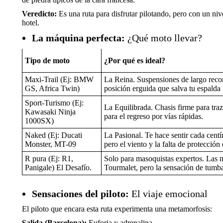
Veredicto:
Es una ruta para disfrutar pilotando, pero con un nive
hotel.
La máquina perfecta:
¿Qué moto llevar?
Tipo de moto
¿Por qué es ideal?
Maxi-Trail (Ej: BMW
La Reina. Suspensiones de largo reco
GS, Africa Twin)
posición erguida que salva tu espalda
Sport-Turismo (Ej:
La Equilibrada. Chasis firme para traz
Kawasaki Ninja
para el regreso por vías rápidas.
1000SX)
Naked (Ej: Ducati
La Pasional. Te hace sentir cada centí
Monster, MT-09
pero el viento y la falta de protección 
R pura (Ej: R1,
Solo para masoquistas expertos. Las m
Panigale) El Desafío.
Tourmalet, pero la sensación de tumbar
Sensaciones del piloto:
El viaje emocional
El piloto que encara esta ruta experimenta una metamorfosis:
Salida (Barcelona):
Euforia y adrenalina.