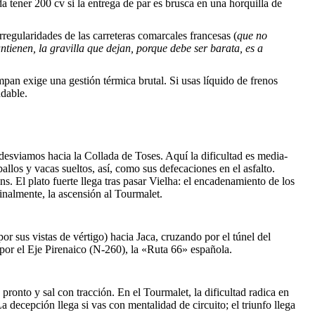
da tener 200 cv si la entrega de par es brusca en una horquilla de
regularidades de las carreteras comarcales francesas (
que no
ienen, la gravilla que dejan, porque debe ser barata, es a
an exige una gestión térmica brutal. Si usas líquido de frenos
dable.
esviamos hacia la Collada de Toses. Aquí la dificultad es media-
ballos y vacas sueltos, así, como sus defecaciones en el asfalto.
 El plato fuerte llega tras pasar Vielha: el encadenamiento de los
inalmente, la ascensión al Tourmalet.
r sus vistas de vértigo) hacia Jaca, cruzando por el túnel del
 por el Eje Pirenaico (N-260), la «Ruta 66» española.
a pronto y sal con tracción. En el Tourmalet, la dificultad radica en
La decepción llega si vas con mentalidad de circuito; el triunfo llega