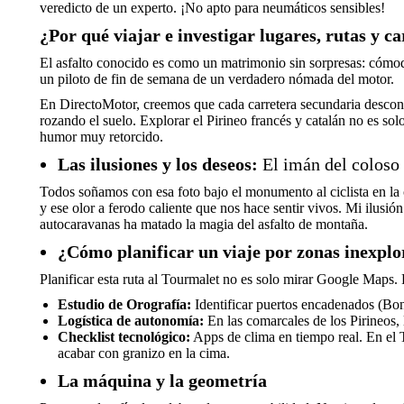
veredicto de un experto. ¡No apto para neumáticos sensibles!
¿Por qué viajar e investigar lugares, rutas y c
El asfalto conocido es como un matrimonio sin sorpresas: cómodo,
un piloto de fin de semana de un verdadero nómada del motor.
En DirectoMotor, creemos que cada carretera secundaria descono
rozando el suelo. Explorar el Pirineo francés y catalán no es sol
humor muy retorcido.
Las ilusiones y los deseos:
El imán del coloso 
Todos soñamos con esa foto bajo el monumento al ciclista en la c
y ese olor a ferodo caliente que nos hace sentir vivos. Mi ilusión
autocaravanas ha matado la magia del asfalto de montaña.
¿Cómo planificar un viaje por zonas inexpl
Planificar esta ruta al Tourmalet no es solo mirar Google Maps.
Estudio de Orografía:
Identificar puertos encadenados (Bon
Logística de autonomía:
En las comarcales de los Pirineos, 
Checklist tecnológico:
Apps de clima en tiempo real. En el
acabar con granizo en la cima.
La máquina y la geometría