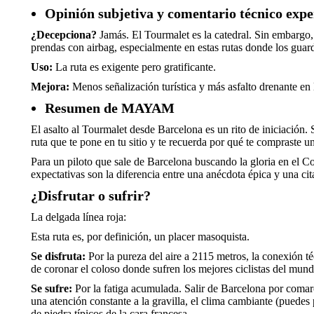
Opinión subjetiva y comentario técnico expe
¿Decepciona?
Jamás. El Tourmalet es la catedral. Sin embargo
prendas con airbag, especialmente en estas rutas donde los guar
Uso:
La ruta es exigente pero gratificante.
Mejora:
Menos señalización turística y más asfalto drenante en l
Resumen de MAYAM
El asalto al Tourmalet desde Barcelona es un rito de iniciación
ruta que te pone en tu sitio y te recuerda por qué te compraste u
Para un piloto que sale de Barcelona buscando la gloria en el Co
expectativas son la diferencia entre una anécdota épica y una ci
¿Disfrutar o sufrir?
La delgada línea roja:
Esta ruta es, por definición, un placer masoquista.
Se disfruta:
Por la pureza del aire a 2115 metros, la conexión t
de coronar el coloso donde sufren los mejores ciclistas del mund
Se sufre:
Por la fatiga acumulada. Salir de Barcelona por comar
una atención constante a la gravilla, el clima cambiante (puedes
de piedra típicos de la cara francesa.