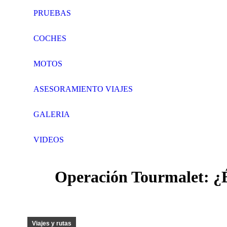
PRUEBAS
COCHES
MOTOS
ASESORAMIENTO VIAJES
GALERIA
VIDEOS
Search:
Facebook
Twitter
Operación Tourmalet: ¿Éx
page
page
opens
opens
in
in
new
new
window
window
Viajes y rutas