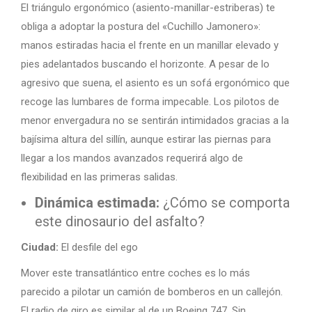
El triángulo ergonómico (asiento-manillar-estriberas) te
obliga a adoptar la postura del «Cuchillo Jamonero»:
manos estiradas hacia el frente en un manillar elevado y
pies adelantados buscando el horizonte. A pesar de lo
agresivo que suena, el asiento es un sofá ergonómico que
recoge las lumbares de forma impecable. Los pilotos de
menor envergadura no se sentirán intimidados gracias a la
bajísima altura del sillín, aunque estirar las piernas para
llegar a los mandos avanzados requerirá algo de
flexibilidad en las primeras salidas.
Dinámica estimada:
¿Cómo se comporta
este dinosaurio del asfalto?
Ciudad:
El desfile del ego
Mover este transatlántico entre coches es lo más
parecido a pilotar un camión de bomberos en un callejón.
El radio de giro es similar al de un Boeing 747. Sin