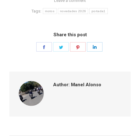
Leave a comment
Tags:
motos
novedades 2026
portada1
Share this post
Share
Share
Share
Share
on
on
on
on
Facebook
Twitter
Pinterest
LinkedIn
Author:
Manel Alonso