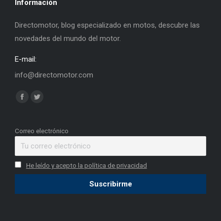
Información
Directomotor, blog especializado en motos, descubre las
novedades del mundo del motor.
E-mail:
info@directomotor.com
Find us on:
Facebook
Twitter
page
page
opens
opens
Correo electrónico
in
in
new
new
He leído y acepto la política de privacidad
window
window