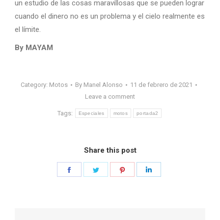
un estudio de las cosas maravillosas que se pueden lograr
cuando el dinero no es un problema y el cielo realmente es
el límite.
By MAYAM
Category:
Motos
By
Manel Alonso
11 de febrero de 2021
Leave a comment
Tags:
Especiales
motos
portada2
Share this post
Share
Share
Share
Share
on
on
on
on
Facebook
Twitter
Pinterest
LinkedIn