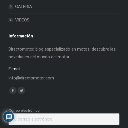
GALERIA
VIDEOS
Información
Directomotor, blog especializado en motos, descubre las
novedades del mundo del motor.
E-mail:
info@directomotor.com
Find us on:
Facebook
Twitter
page
page
opens
opens
Correo electrónico
in
in
new
new