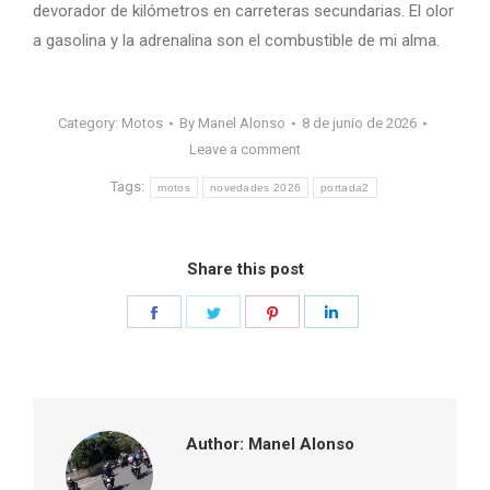
devorador de kilómetros en carreteras secundarias. El olor
a gasolina y la adrenalina son el combustible de mi alma.
Category:
Motos
By
Manel Alonso
8 de junio de 2026
Leave a comment
Tags:
motos
novedades 2026
portada2
Share this post
Share
Share
Share
Share
on
on
on
on
Facebook
Twitter
Pinterest
LinkedIn
Author:
Manel Alonso