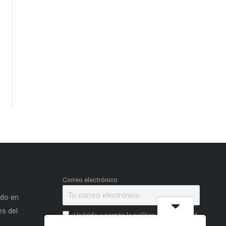
Correo electrónico
ado en
s del
He leído y acepto la política de privacidad