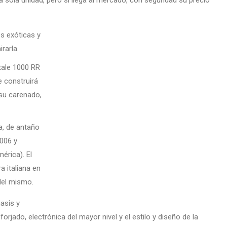
a sola unidad, pero si llega al mercado, con seguridad su precio
os exóticas y
rarla.
ale 1000 RR
e construirá
 su carenado,
ia, de antaño
2006 y
érica). El
a italiana en
 del mismo.
asis y
orjado, electrónica del mayor nivel y el estilo y diseño de la