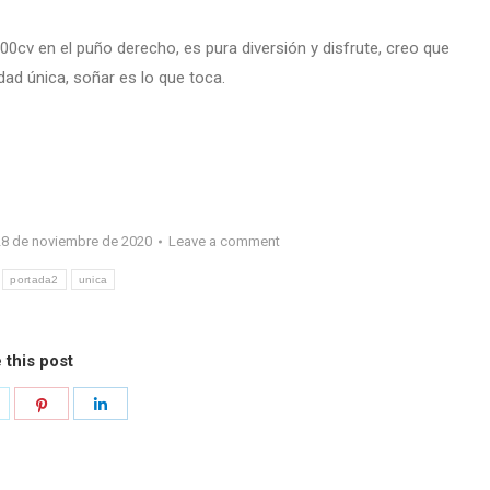
0cv en el puño derecho, es pura diversión y disfrute, creo que
dad única, soñar es lo que toca.
8 de noviembre de 2020
Leave a comment
portada2
unica
 this post
hare
Share
Share
n
on
on
k
witter
Pinterest
LinkedIn