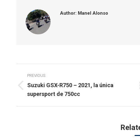
Author:
Manel Alonso
Post
PREVIOUS
navigation
Suzuki GSX-R750 – 2021, la única
Previous
supersport de 750cc
post:
Relat