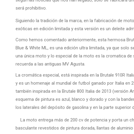
según las noticias que nos han llegado, solo se fabricará un
será prohibitivo.
Siguiendo la tradición de la marca, en la fabricación de mot
exóticas en edición limitada y esta versión es un deleite admi
Como hemos comentado anteriormente, esta hermosa Brut
Blue & White ML, es una edición ultra limitada, ya que solo s
una única moto y lo especial de la moto es la cromatica de
recuerda a las antiguas MV Agusta.
La cromática especial, está inspirada en la Brutale 910R Ital
y es un homenaje al mundial de futbol ganado por Italia en 
también inspirada en la Brutale 800 Italia de 2013 (versión Am
esquema de pintura es azul, blanco y dorado y con la bander
los laterales del depósito de gasolina y en la parte superior
La moto entrega más de 200 cv de potencia y porta un ch
basculante revestidos de pintura dorada, llantas de aluminio f