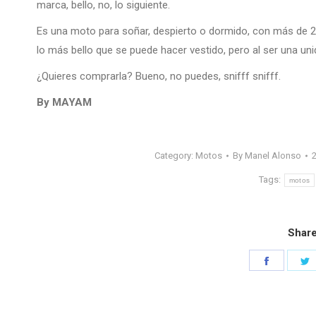
marca, bello, no, lo siguiente.
Es una moto para soñar, despierto o dormido, con más de 20
lo más bello que se puede hacer vestido, pero al ser una uni
¿Quieres comprarla? Bueno, no puedes, snifff snifff.
By MAYAM
Category:
Motos
By
Manel Alonso
2
Tags:
motos
Share
Share
S
on
o
Faceboo
T