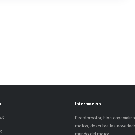
s
Información
AS
Directomotor, blog especializ
motos, descubre las novedade
S
mundo del motor.