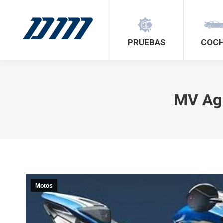
PRUEBAS
COC
MV Agu
Motos