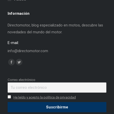
Información
Directomotor, blog especializado en motos, descubre las
novedades del mundo del motor.
E-mail:
info@directomotor.com
Find us on:
Facebook
Twitter
page
page
opens
opens
Correo electrónico
in
in
new
new
He leído y acepto la política de privacidad
window
window