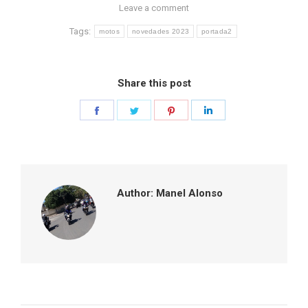
Leave a comment
Tags:
motos
novedades 2023
portada2
Share this post
Share
Share
Share
Share
on
on
on
on
Facebook
Twitter
Pinterest
LinkedIn
Author:
Manel Alonso