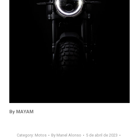
By MAYAM
Category:
Motos
By
Manel Alonso
5 de abril de 2023