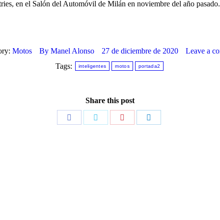
ries, en el Salón del Automóvil de Milán en noviembre del año pasado.
ory:
Motos
By
Manel Alonso
27 de diciembre de 2020
Leave a c
Tags:
inteligentes
motos
portada2
Share this post
Share
Share
Share
Share
on
on
on
on
Facebook
Twitter
Pinterest
LinkedIn