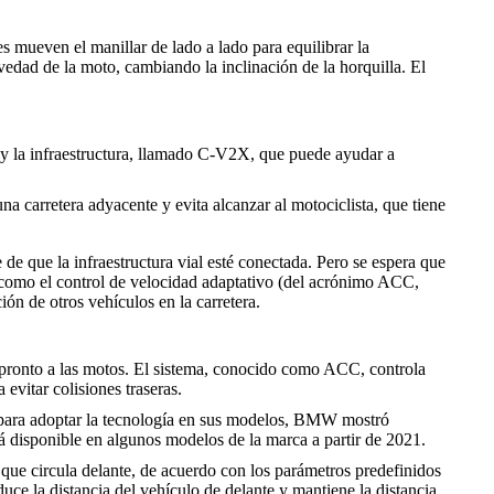
es mueven el manillar de lado a lado para equilibrar la
vedad de la moto, cambiando la inclinación de la horquilla. El
 y la infraestructura, llamado C-V2X, que puede ayudar a
a carretera adyacente y evita alcanzar al motociclista, que tiene
de que la infraestructura vial esté conectada. Pero se espera que
s como el control de velocidad adaptativo (del acrónimo ACC,
ión de otros vehículos en la carretera.
á pronto a las motos. El sistema, conocido como ACC, controla
 evitar colisiones traseras.
 para adoptar la tecnología en sus modelos, BMW mostró
rá disponible en algunos modelos de la marca a partir de 2021.
que circula delante, de acuerdo con los parámetros predefinidos
uce la distancia del vehículo de delante y mantiene la distancia,