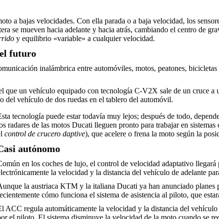
 moto a bajas velocidades. Con ella parada o a baja velocidad, los sensor
tera se mueven hacia adelante y hacia atrás, cambiando el centro de gra
rrido
y equilibrio «variable» a cualquier velocidad.
el futuro
omunicación inalámbrica entre automóviles, motos, peatones, bicicletas
en el que un vehículo equipado con tecnología C-V2X sale de un cruce a un
o del vehículo de dos ruedas en el tablero del automóvil.
Esta tecnología puede estar todavía muy lejos; después de todo, depende 
los radares de las motos Ducati lleguen pronto para trabajar en sistema
el
control de crucero daptive
), que acelere o frena la moto según la posic
Casi autónomo
Común en los coches de lujo, el control de velocidad adaptativo llegar
electrónicamente la velocidad y la distancia del vehículo de adelante para
Aunque la austriaca KTM y la italiana Ducati ya han anunciado planes
recientemente cómo funciona el sistema de asistencia al piloto, que esta
El ACC regula automáticamente la velocidad y la distancia del vehículo 
por el piloto. El sistema disminuye la velocidad de la moto cuando se red