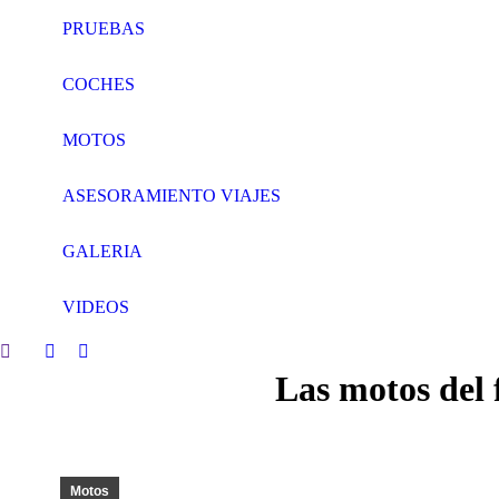
PRUEBAS
COCHES
MOTOS
ASESORAMIENTO VIAJES
GALERIA
VIDEOS
Search:
Facebook
Twitter
Las motos del 
page
page
opens
opens
in
in
new
new
window
window
Motos