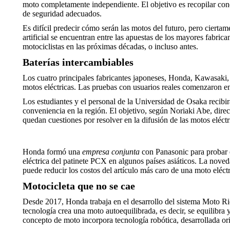
moto completamente independiente. El objetivo es recopilar cono
de seguridad adecuados.
Es difícil predecir cómo serán las motos del futuro, pero ciertame
artificial se encuentran entre las apuestas de los mayores fabri
motociclistas en las próximas décadas, o incluso antes.
Baterías intercambiables
Los cuatro principales fabricantes japoneses, Honda, Kawasaki,
motos eléctricas. Las pruebas con usuarios reales comenzaron e
Los estudiantes y el personal de la Universidad de Osaka recibir
conveniencia en la región. El objetivo, según Noriaki Abe, dire
quedan cuestiones por resolver en la difusión de las motos eléc
Honda formó una
empresa conjunta
con Panasonic para probar e
eléctrica del patinete PCX en algunos países asiáticos. La noved
puede reducir los costos del artículo más caro de una moto eléctri
Motocicleta que no se cae
Desde 2017, Honda trabaja en el desarrollo del sistema Moto Ri
tecnología crea una moto autoequilibrada, es decir, se equilibra
concepto de moto incorpora tecnología robótica, desarrollada 