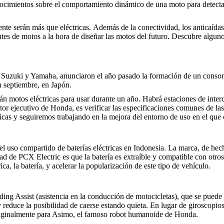
cimientos sobre el comportamiento dinámico de una moto para detectar si
nte serán más que eléctricas. Además de la conectividad, los anticaídas, 
cantes de motos a la hora de diseñar las motos del futuro. Descubre algu
 Suzuki y Yamaha, anunciaron el año pasado la formación de un consorci
n septiembre, en Japón.
án motos eléctricas para usar durante un año. Habrá estaciones de inter
ctor ejecutivo de Honda, es verificar las especificaciones comunes de l
tricas y seguiremos trabajando en la mejora del entorno de uso en el qu
l uso compartido de baterías eléctricas en Indonesia. La marca, de hech
ad de PCX Electric es que la batería es extraíble y compatible con otros
ca, la batería, y acelerar la popularización de este tipo de vehículo.
ding Assist (asistencia en la conducción de motocicletas), que se pued
 y reduce la posibilidad de caerse estando quieta. En lugar de giroscopi
originalmente para Asimo, el famoso robot humanoide de Honda.