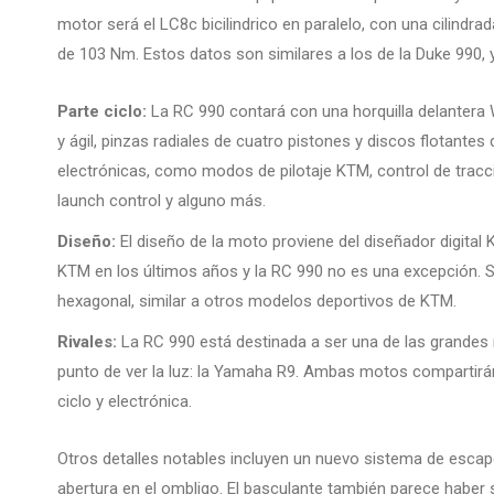
motor será el LC8c bicilindrico en paralelo, con una cilindr
de 103 Nm. Estos datos son similares a los de la Duke 990,
Parte ciclo:
La RC 990 contará con una horquilla delantera W
y ágil, pinzas radiales de cuatro pistones y discos flotan
electrónicas, como modos de pilotaje KTM, control de tracció
launch control y alguno más.
Diseño:
El diseño de la moto proviene del diseñador digital 
KTM en los últimos años y la RC 990 no es una excepción. S
hexagonal, similar a otros modelos deportivos de KTM.
Rivales:
La RC 990 está destinada a ser una de las grandes 
punto de ver la luz: la Yamaha R9. Ambas motos compartirán
ciclo y electrónica.
Otros detalles notables incluyen un nuevo sistema de esca
abertura en el ombligo. El basculante también parece haber