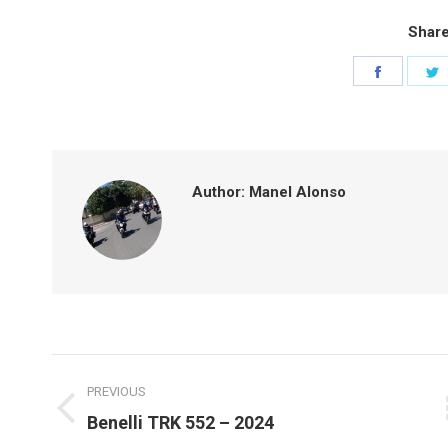
Share
Share
S
on
o
Faceboo
T
Author:
Manel Alonso
Post
PREVIOUS
navigation
Previous
Benelli TRK 552 – 2024
post: