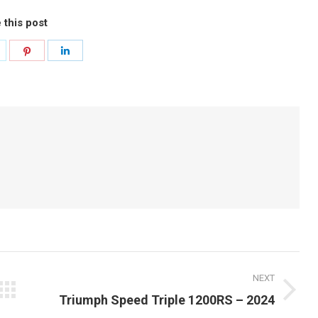
 this post
hare
Share
Share
n
on
on
k
witter
Pinterest
LinkedIn
NEXT
Next
Triumph Speed Triple 1200RS – 2024
post: