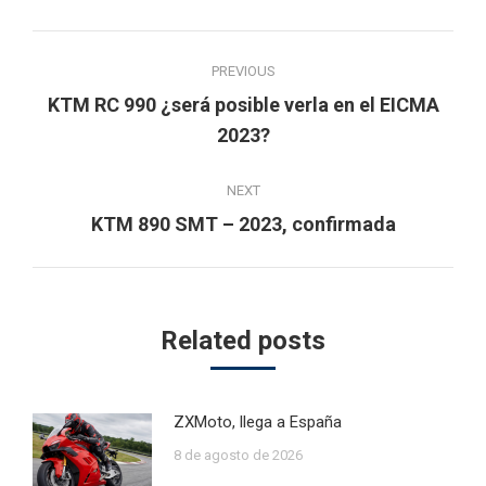
Post
PREVIOUS
navigation
KTM RC 990 ¿será posible verla en el EICMA
Previous
2023?
post:
NEXT
Next
KTM 890 SMT – 2023, confirmada
post:
Related posts
ZXMoto, llega a España
8 de agosto de 2026