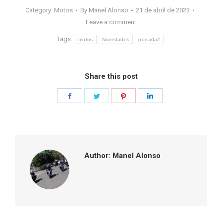
Category:
Motos
By
Manel Alonso
21 de abril de 2023
Leave a comment
Tags:
motos
Novedades
portada2
Share this post
Share
Share
Share
Share
on
on
on
on
Facebook
Twitter
Pinterest
LinkedIn
Author:
Manel Alonso