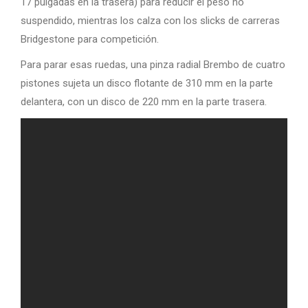
17 pulgadas en la trasera) para reducir el peso no
suspendido, mientras los calza con los slicks de carreras
Bridgestone para competición.
Para parar esas ruedas, una pinza radial Brembo de cuatro
pistones sujeta un disco flotante de 310 mm en la parte
delantera, con un disco de 220 mm en la parte trasera.