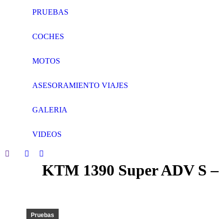
PRUEBAS
COCHES
MOTOS
ASESORAMIENTO VIAJES
GALERIA
VIDEOS
Search:
Facebook
Twitter
KTM 1390 Super ADV S – 20
page
page
opens
opens
in
in
new
new
window
window
Pruebas