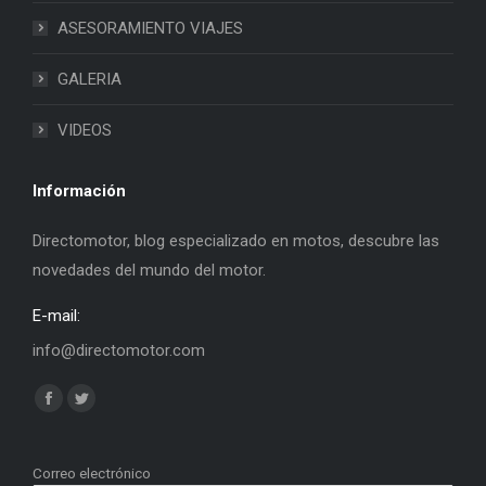
ASESORAMIENTO VIAJES
GALERIA
VIDEOS
Información
Directomotor, blog especializado en motos, descubre las
novedades del mundo del motor.
E-mail:
info@directomotor.com
Find us on:
Facebook
Twitter
page
page
opens
opens
Correo electrónico