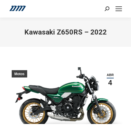
Search:
Kawasaki Z650RS – 2022
Motos
ABR
4