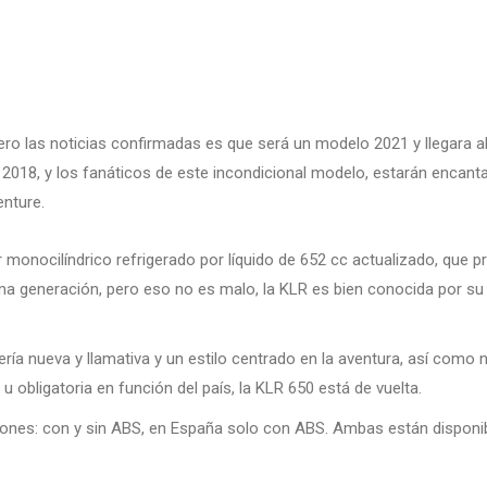
o las noticias confirmadas es que será un modelo 2021 y llegara al
r 2018, y los fanáticos de este incondicional modelo, estarán encant
enture.
onocilíndrico refrigerado por líquido de 652 cc actualizado, que p
a generación, pero eso no es malo, la KLR es bien conocida por su a
ería nueva y llamativa y un estilo centrado en la aventura, así como
 obligatoria en función del país, la KLR 650 está de vuelta.
iones: con y sin ABS, en España solo con ABS. Ambas están disponib