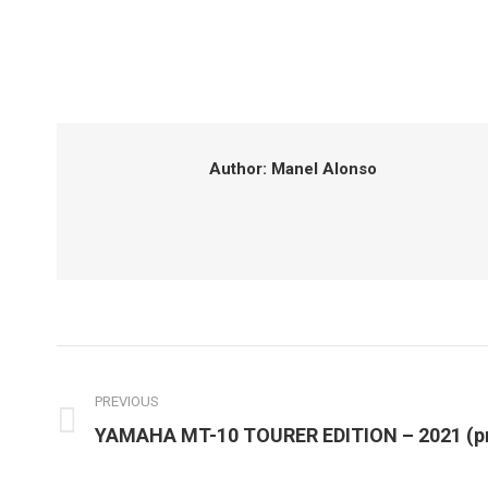
Author:
Manel Alonso
Post
navigation
PREVIOUS
Previous
YAMAHA MT-10 TOURER EDITION – 2021 (p
post: