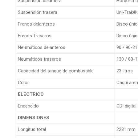
Suspensión delantera
Horquilla
Suspensión trasera
Uni-Trak®,
Frenos delanteros
Disco úni
Frenos Traseros
Disco únic
Neumáticos delanteros
90 / 90-21
Neumáticos traseros
130 / 80-1
Capacidad del tanque de combustible
23 litros
Color
Caqui aren
ELÉCTRICO
Encendido
CDI digita
DIMENSIONES
Longitud total
2281 mm