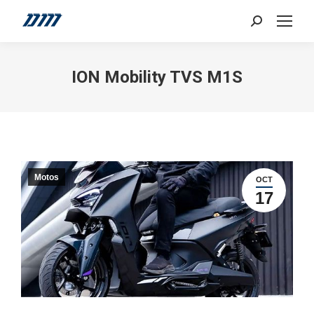
Search:
ION Mobility TVS M1S
Motos
OCT
17