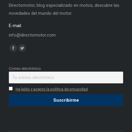
Directomotor, blog especializado en motos, descubre las
novedades del mundo del motor.
E-mail:
info@directomotor.com
Find us on:
Facebook
Twitter
page
page
opens
opens
Correo electrónico
in
in
new
new
He leído y acepto la política de privacidad
window
window