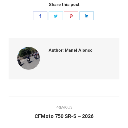
Share this post
Share
Share
Share
Share
on
on
on
on
Facebook
Twitter
Pinterest
LinkedIn
Author:
Manel Alonso
Post
PREVIOUS
navigation
Previous
CFMoto 750 SR-S – 2026
post: