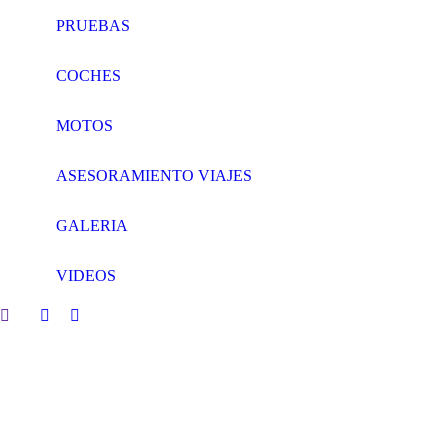
PRUEBAS
COCHES
MOTOS
ASESORAMIENTO VIAJES
GALERIA
VIDEOS
Search:
Facebook
Twitter
page
page
opens
opens
in
in
new
new
window
window