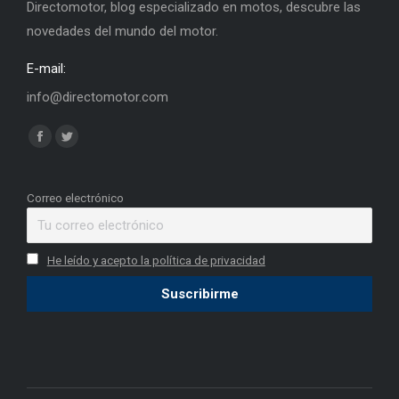
Directomotor, blog especializado en motos, descubre las
novedades del mundo del motor.
E-mail:
info@directomotor.com
Find us on:
Facebook
Twitter
page
page
opens
opens
Correo electrónico
in
in
new
new
He leído y acepto la política de privacidad
window
window