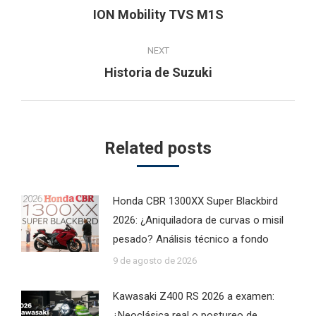
navigation
Previous
ION Mobility TVS M1S
post:
NEXT
Next
Historia de Suzuki
post:
Related posts
Honda CBR 1300XX Super Blackbird
2026: ¿Aniquiladora de curvas o misil
pesado? Análisis técnico a fondo
9 de agosto de 2026
Kawasaki Z400 RS 2026 a examen:
¿Neoclásica real o postureo de