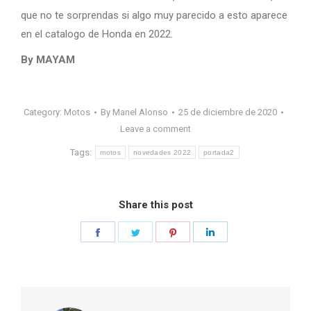
que no te sorprendas si algo muy parecido a esto aparece
en el catalogo de Honda en 2022.
By MAYAM
Category:
Motos
By
Manel Alonso
25 de diciembre de 2020
Leave a comment
Tags:
motos
novedades 2022
portada2
Share this post
Share
Share
Share
Share
on
on
on
on
Facebook
Twitter
Pinterest
LinkedIn