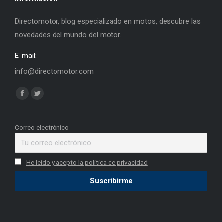
Directomotor, blog especializado en motos, descubre las
novedades del mundo del motor.
E-mail:
info@directomotor.com
Find us on:
Facebook
Twitter
page
page
opens
opens
Correo electrónico
in
in
new
new
He leído y acepto la política de privacidad
window
window