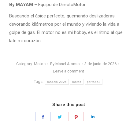
By MAYAM
– Equipo de DirectoMotor
Buscando el ápice perfecto, quemando deslizaderas,
devorando kilómetros por el mundo y viviendo la vida a
golpe de gas. El motor no es mi hobby, es el ritmo al que
late mi corazón.
Category:
Motos
By
Manel Alonso
3 de junio de 2026
Leave a comment
Tags:
modelo 2026
motos
portada2
Share this post
Share
Share
Share
Share
on
on
on
on
Facebook
Twitter
Pinterest
LinkedIn