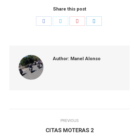
Share this post
Share
Share
Share
Share
on
on
on
on
Facebook
Twitter
Pinterest
LinkedIn
Author:
Manel Alonso
Post
PREVIOUS
navigation
Previous
CITAS MOTERAS 2
post: