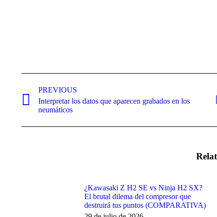
Post
navigation
PREVIOUS
Interpretar los datos que aparecen grabados en los
Previous
neumáticos
post:
Relat
¿Kawasaki Z H2 SE vs Ninja H2 SX?
El brutal dilema del compresor que
destruirá tus puntos (COMPARATIVA)
29 de julio de 2026