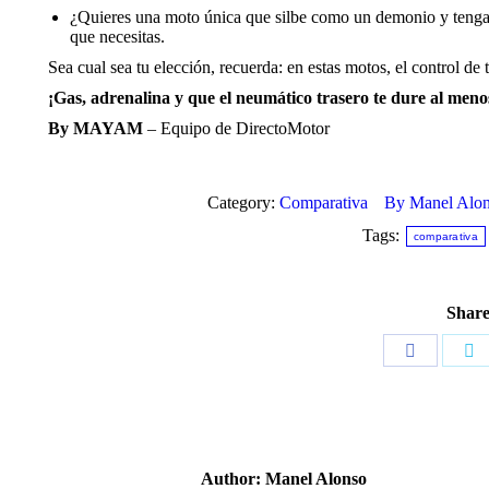
¿Quieres una moto única que silbe como un demonio y tenga un
que necesitas.
Sea cual sea tu elección, recuerda: en estas motos, el control de
¡Gas, adrenalina y que el neumático trasero te dure al men
By MAYAM
– Equipo de DirectoMotor
Category:
Comparativa
By
Manel Alo
Tags:
comparativa
Share
Share
Sh
on
o
Facebook
Tw
Author:
Manel Alonso