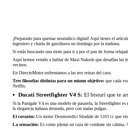
¡Preparado para quemar neumático digital! Aquí tienes el artícul
ingeniero y charla de gasolinera un domingo por la mañana.
Si estás buscando una moto para ir a por el pan de forma relajada
Aquí hemos venido a hablar de Maxi Nakeds que desafían las leyes
vecinos.
En DirectoMotor enfrentamos a las tres reinas del caos.
Tres filosofías distintas para un mismo objetivo:
que cada vez 
Netflix.
Ducati Streetfighter V4 S:
El bisturí que te a
Si la Panigale V4 es una modelo de pasarela, la Streetfighter e
la elegancia italiana desnuda, pero con malas pulgas.
El corazón:
Un motor Desmosedici Stradale de 1103 cc que rind
La sensación:
Es como pilotar un caza de combate sin cabina. A b