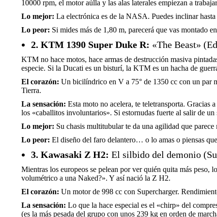
10000 rpm, el motor aúlla y las alas laterales empiezan a trabajar
Lo mejor:
La electrónica es de la NASA. Puedes inclinar hasta 
Lo peor:
Si mides más de 1,80 m, parecerá que vas montado en 
2. KTM 1390 Super Duke R:
«The Beast» (Edi
KTM no hace motos, hace armas de destrucción masiva pintadas
especie. Si la Ducati es un bisturí, la KTM es un hacha de guerr
El corazón:
Un bicilíndrico en V a 75° de 1350 cc con un par m
Tierra.
La sensación:
Esta moto no acelera, te teletransporta. Gracias a
los «caballitos involuntarios». Si estornudas fuerte al salir de u
Lo mejor:
Su chasis multitubular te da una agilidad que parece
Lo peor:
El diseño del faro delantero… o lo amas o piensas que 
3. Kawasaki Z H2:
El silbido del demonio (S
Mientras los europeos se pelean por ver quién quita más peso, 
volumétrico a una Naked?». Y así nació la Z H2.
El corazón:
Un motor de 998 cc con Supercharger. Rendimiento 
La sensación:
Lo que la hace especial es el «chirp» del compreso
(es la más pesada del grupo con unos 239 kg en orden de marcha)