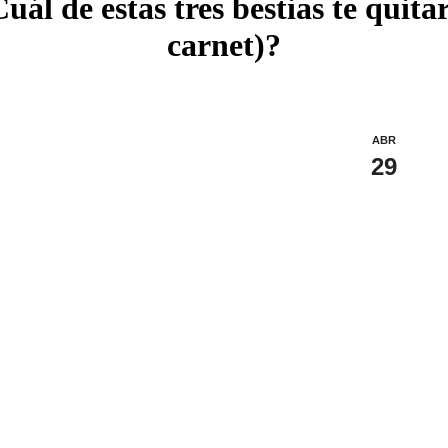
uál de estas tres bestias te quita
carnet)?
ABR
29