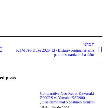
NEXT
KTM 790 Duke 2026: El «Bisturí» original se afila
Next
para descuartizar el asfalto
post:
ed posts
Comparativa Neo-Retro: Kawasaki
Z900RS vs Yamaha XSR900
¿Clasicismo real o postureo técnico?
16 de julio de 2026