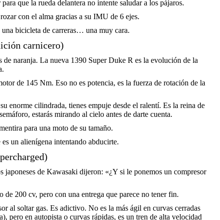
 para que la rueda delantera no intente saludar a los pájaros.
rozar con el alma gracias a su IMU de 6 ejes.
una bicicleta de carreras… una muy cara.
ción carnicero)
 de naranja. La nueva 1390 Super Duke R es la evolución de la
a.
otor de 145 Nm. Eso no es potencia, es la fuerza de rotación de la
 su enorme cilindrada, tienes empuje desde el ralentí. Es la reina de
n semáforo, estarás mirando al cielo antes de darte cuenta.
 mentira para una moto de su tamaño.
es un alienígena intentando abducirte.
upercharged)
los japoneses de Kawasaki dijeron: «¿Y si le ponemos un compresor
de 200 cv, pero con una entrega que parece no tener fin.
r al soltar gas. Es adictivo. No es la más ágil en curvas cerradas
, pero en autopista o curvas rápidas, es un tren de alta velocidad