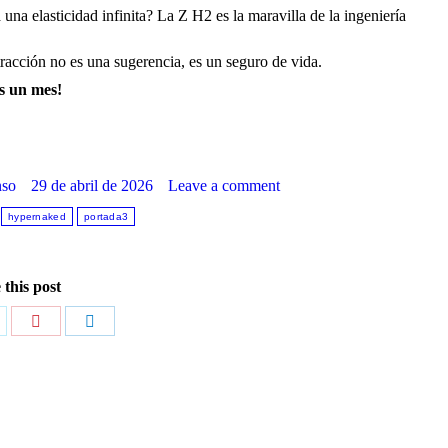
a elasticidad infinita? La Z H2 es la maravilla de la ingeniería
 tracción no es una sugerencia, es un seguro de vida.
os un mes!
nso
29 de abril de 2026
Leave a comment
hypernaked
portada3
 this post
are
Share
Share
n
on
on
itter
Pinterest
LinkedIn