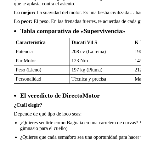
que te aplasta contra el asiento.
Lo mejor:
La suavidad del motor. Es una bestia civilizada… hast
Lo peor:
El peso. En las frenadas fuertes, te acuerdas de cada 
Tabla comparativa de «Supervivencia»
Característica
Ducati V4 S
K 
Potencia
208 cv (La reina)
19
Par Motor
123 Nm
14
Peso (Lleno)
197 kg (Pluma)
21
Personalidad
Técnica y precisa
Mac
El veredicto de DirectoMotor
¿Cuál elegir?
Depende de qué tipo de loco seas:
¿Quieres sentirte como Bagnaia en una carretera de curvas? Ve 
gimnasio para el cuello).
¿Quieres que cada semáforo sea una oportunidad para hacer un