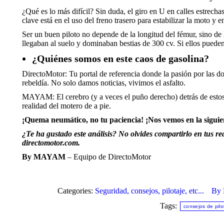
¿Qué es lo más difícil? Sin duda, el giro en U en calles estrecha
clave está en el uso del freno trasero para estabilizar la moto 
Ser un buen piloto no depende de la longitud del fémur, sino de
llegaban al suelo y dominaban bestias de 300 cv. Si ellos pueden
¿Quiénes somos en este caos de gasolina?
DirectoMotor: Tu portal de referencia donde la pasión por las do
rebeldía. No solo damos noticias, vivimos el asfalto.
MAYAM: El cerebro (y a veces el puño derecho) detrás de estos an
realidad del motero de a pie.
¡Quema neumático, no tu paciencia! ¡Nos vemos en la siguie
¿Te ha gustado este análisis? No olvides compartirlo en tus r
directomotor.com.
By MAYAM
– Equipo de DirectoMotor
Categories:
Seguridad, consejos, pilotaje, etc...
By
Tags:
consejos de pilo