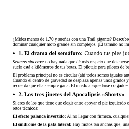
¿Mides menos de 1,70 y sueñas con una Trail gigante? Descubre l
dominar cualquier moto grande sin complejos. ¡El tamaño no im
1. El drama del semáforo:
Cuando tus pies jue
Seamos sinceros:
no hay nada que dé más respeto que detenerse
suelo está a kilómetros de tus botas. El pilotaje para pilotos de ba
El problema principal no es circular (ahí todos somos iguales ant
Cuando el centro de gravedad se desplaza apenas unos grados y 
recuerda que ella siempre gana. El miedo a «quedarse colgado» g
2. Los tres jinetes del Apocalipsis «Shorty»
Si eres de los que tiene que elegir entre apoyar el pie izquierdo o
retos técnicos:
El efecto palanca invertido:
Al no llegar con firmeza, cualquier
El síndrome de la pata lateral:
Hay motos tan anchas que, una v