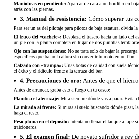
Maniobras en pendiente:
Aparcar de cara a un bordillo en baj
atrás con las piernas.
3. Manual de resistencia:
Cómo superar tus com
Para ser un as del pilotaje para pilotos de baja estatura, olvida la
El truco del «cachete»:
Desplaza el trasero hacia un lado del a
un pie con la planta completa en lugar de dos puntillas tembloro
Ojo con las suspensiones:
No se trata solo de bajar la precarga 
específicos que bajan la altura sin convertir tu moto en un flan.
Calzado con «trampa»:
Unas botas de calidad con suela técnic
el éxito y el ridículo frente a la terraza del bar.
4. Precauciones de oro:
Antes de que el hierro
Antes de arrancar, graba esto a fuego en tu casco:
Planifica el aterrizaje:
Mira siempre dónde vas a parar. Evita cha
La mirada al frente:
Si miras al suelo buscando dónde pisar, la
haga el resto.
Peso pluma en el depósito:
Intenta no llenar el tanque a tope s
traicioneros.
5. El examen final:
De novato sufridor a rey de