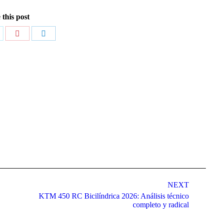
 this post
are
Share
Share
n
on
on
itter
Pinterest
LinkedIn
NEXT
KTM 450 RC Bicilíndrica 2026: Análisis técnico
Next
completo y radical
post: