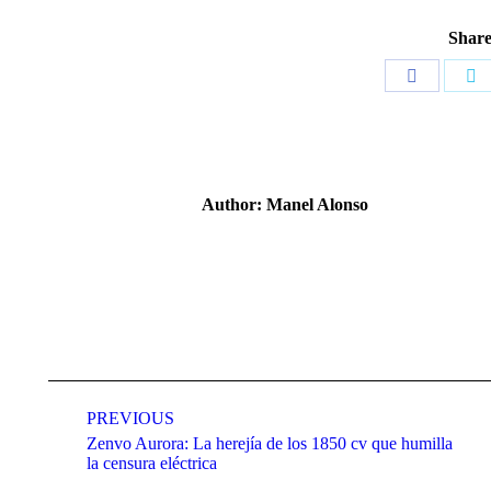
Share
Share
Sh
on
o
Facebook
Tw
Author:
Manel Alonso
Post
navigation
PREVIOUS
Zenvo Aurora: La herejía de los 1850 cv que humilla
Previous
la censura eléctrica
post: