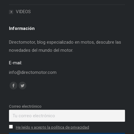
VIDEOS
Información
Directomotor, blog especializado en motos, descubre las
novedades del mundo del motor.
E-mail:
info@directomotor.com
Find us on:
Facebook
Twitter
page
page
opens
opens
Correo electrónico
in
in
new
new
He leído y acepto la política de privacidad
window
window