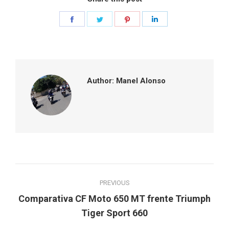
Share
Share
Share
Share
on
on
on
on
Facebook
Twitter
Pinterest
LinkedIn
Author:
Manel Alonso
Post
PREVIOUS
navigation
Comparativa CF Moto 650 MT frente Triumph
Previous
Tiger Sport 660
post: