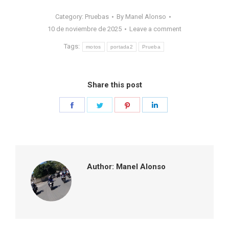
Category:
Pruebas
By
Manel Alonso
10 de noviembre de 2025
Leave a comment
Tags:
motos
portada2
Prueba
Share this post
Share
Share
Share
Share
on
on
on
on
Facebook
Twitter
Pinterest
LinkedIn
Author:
Manel Alonso