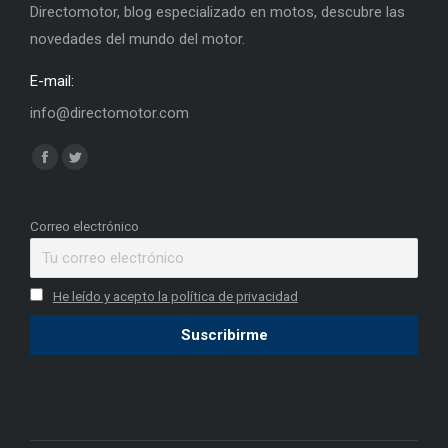
Directomotor, blog especializado en motos, descubre las
novedades del mundo del motor.
E-mail:
info@directomotor.com
Find us on:
Facebook
Twitter
page
page
opens
opens
Correo electrónico
in
in
new
new
He leído y acepto la política de privacidad
window
window