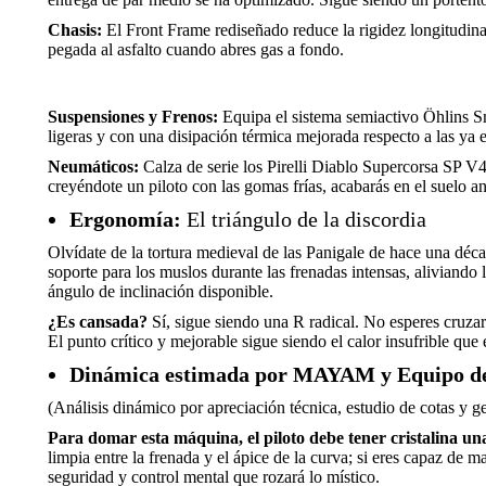
Chasis:
El Front Frame rediseñado reduce la rigidez longitudinal
pegada al asfalto cuando abres gas a fondo.
Suspensiones y Frenos:
Equipa el sistema semiactivo Öhlins 
ligeras y con una disipación térmica mejorada respecto a las ya 
Neumáticos:
Calza de serie los Pirelli Diablo Supercorsa SP V4
creyéndote un piloto con las gomas frías, acabarás en el suelo an
Ergonomía:
El triángulo de la discordia
Olvídate de la tortura medieval de las Panigale de hace una déca
soporte para los muslos durante las frenadas intensas, aliviando 
ángulo de inclinación disponible.
¿Es cansada?
Sí, sigue siendo una R radical. No esperes cruzar 
El punto crítico y mejorable sigue siendo el calor insufrible que 
Dinámica estimada por MAYAM y Equipo d
(Análisis dinámico por apreciación técnica, estudio de cotas y g
Para domar esta máquina, el piloto debe tener cristalina un
limpia entre la frenada y el ápice de la curva; si eres capaz de m
seguridad y control mental que rozará lo místico.