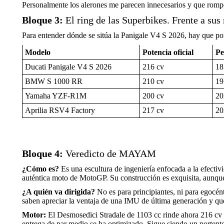
Personalmente los alerones me parecen innecesarios y que rompen 
Bloque 3:
El ring de las Superbikes. Frente a sus 
Para entender dónde se sitúa la Panigale V4 S 2026, hay que pon
Modelo
Potencia oficial
Pe
Ducati Panigale V4 S 2026
216 cv
18
BMW S 1000 RR
210 cv
19
Yamaha YZF-R1M
200 cv
20
Aprilia RSV4 Factory
217 cv
20
Bloque 4:
Veredicto de MAYAM
¿Cómo es?
Es una escultura de ingeniería enfocada a la efecti
auténtica moto de MotoGP. Su construcción es exquisita, aunque
¿A quién va dirigida?
No es para principiantes, ni para egocént
saben apreciar la ventaja de una IMU de última generación y que
Motor:
El Desmosedici Stradale de 1103 cc rinde ahora 216 cv a 
entrega de par medio se ha optimizado. Sigue siendo un portento