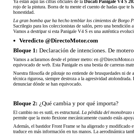
Ya están aquí las cifras oficiales de la
Ducati Panigale V4 S 20
rojo de la pintura. Borra de tu mente el cuento de hadas que te 
honestidad.
La gran bomba que ha hecho temblar los cimientos de Borgo Pan
Sacrilegio para los coleccionistas de salón, pero una bendición 
Vamos a destripar si esta Panigale V4 S es una auténtica evoluci
Veredicto @DirectoMotor.com
Bloque 1:
Declaración de intenciones. De motero
Vamos a aclararnos desde el primer metro: en @DirectoMotor.com.
equivocado de web. Esta Panigale es una bestia de carreras matr
Nuestra filosofía de pilotaje no entiende de brusquedades ni de a
técnica rigurosa, siempre destroza a la agresividad atolondrada.
denunciar dónde se han equivocado.
Bloque 2:
¿Qué cambia y por qué importa?
El cambio no es sutil, es estructural.
La pérdida del monobrazo r
permite que la moto flexione mecánicamente cuando estás apoyad
Además, el bastidor Front Frame se ha aligerado y modificado en
traduce en más información en tus manos. La aerodinámica tambi