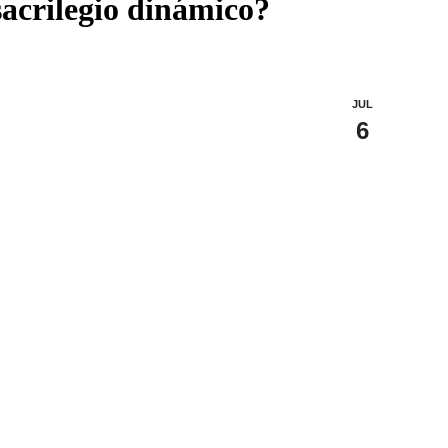
sacrilegio dinámico?
JUL
6