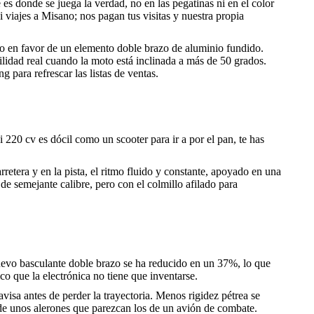
s donde se juega la verdad, no en las pegatinas ni en el color
 viajes a Misano; nos pagan tus visitas y nuestra propia
zo en favor de un elemento doble brazo de aluminio fundido.
ilidad real cuando la moto está inclinada a más de 50 grados.
 para refrescar las listas de ventas.
20 cv es dócil como un scooter para ir a por el pan, te has
retera y en la pista, el ritmo fluido y constante, apoyado en una
de semejante calibre, pero con el colmillo afilado para
nuevo basculante doble brazo se ha reducido en un 37%, lo que
 que la electrónica no tiene que inventarse.
isa antes de perder la trayectoria. Menos rigidez pétrea se
 de unos alerones que parezcan los de un avión de combate.