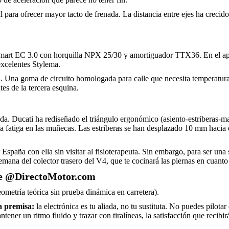
 para ofrecer mayor tacto de frenada. La distancia entre ejes ha creci
Smart EC 3.0 con horquilla NPX 25/30 y amortiguador TTX36. En el apa
excelentes Stylema.
. Una goma de circuito homologada para calle que necesita temperatura o
tes de la tercera esquina.
da. Ducati ha rediseñado el triángulo ergonómico (asiento-estriberas-m
la fatiga en las muñecas. Las estriberas se han desplazado 10 mm hacia e
España con ella sin visitar al fisioterapeuta. Sin embargo, para ser una
emana del colector trasero del V4, que te cocinará las piernas en cuanto 
e @DirectoMotor.com
eometría teórica sin prueba dinámica en carretera).
a premisa:
la electrónica es tu aliada, no tu sustituta. No puedes pilot
antener un ritmo fluido y trazar con tiralíneas, la satisfacción que recibi