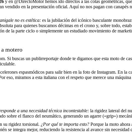
26
y en @DirectoMotor hemos ido directos a las cotas geométricas, que e
han vendido en la presentación oficial. Aquí no nos pagan con canapés ni
igale no es estética:
es la jubilación del icónico basculante monobra
absoluta para quienes buscamos décimas en el crono y, sobre todo, estab
ón de la parte ciclo o simplemente un estudiado movimiento de marketing
 a motero
 Si buscas un publirreportaje donde te digamos que esta moto de casi 2
iculable.
celerones espasmódicos para salir bien en la foto de Instagram. En la car
 Por eso, miramos a esta italiana con el respeto que merece una máquina 
esponde a una necesidad técnica incontestable:
la rigidez lateral del 
o sobre el flanco del neumático, generando un agarre («grip») mecánico
 su rigidez torsional.
¿Por qué te importa esto?
Porque la moto ahora av
én se integra mejor, reduciendo la resistencia al avance sin necesidad