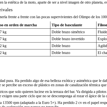
la estética de la moto, aparte de ser a nivel imagen de otro planeta, es
rivales
erla frente a frente con las pocas supervivientes del Olimpo de los 100
so en orden de marcha
Tipo de basculante
Filos
7 kg
Doble brazo simétrico
Fluide
7 kg
Doble brazo invertido
Explos
2 kg
Doble brazo
Agilid
2 kg
Doble brazo
El cha
vidad pura. Ha perdido algo de esa belleza exótica y asimétrica que le 
 se percibe un exceso de plástico en zonas de canalización térmica q
ricos que solo quieren lucirse en la terraza del bar. Va dirigida a pilo
 exigen una parte ciclo que no se descomponga al rozar el ápice de la 
13500 rpm (adaptado a la Euro 5+). Ha perdido 2 cv en el papel respect
 de aceleración que parece no tener fin.