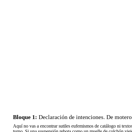
Bloque 1:
Declaración de intenciones. De motero
Aquí no vas a encontrar sutiles eufemismos de catálogo ni text
turno. Si una suspensión rebota como un muelle de colchón viejo o