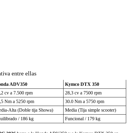
tiva entre ellas
onda ADV350
Kymco DTX 350
,2 cv a 7.500 rpm
28,3 cv a 7500 rpm
,5 Nm a 5250 rpm
30.0 Nm a 5750 rpm
dia-Alta (Doble tija Showa)
Media (Tija simple scooter)
uilibrado / 186 kg
Funcional / 179 kg