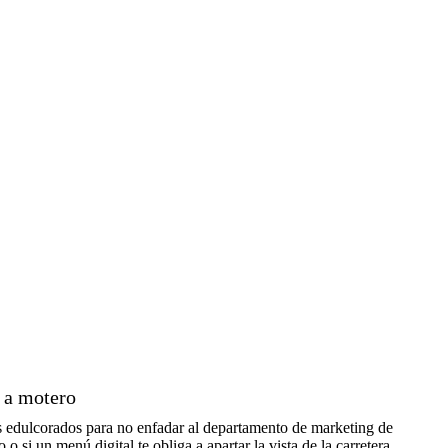
 a motero
os edulcorados para no enfadar al departamento de marketing de
 si un menú digital te obliga a apartar la vista de la carretera