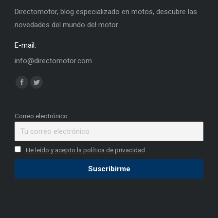
Directomotor, blog especializado en motos, descubre las
novedades del mundo del motor.
E-mail:
info@directomotor.com
Find us on:
Facebook
Twitter
page
page
opens
opens
Correo electrónico
in
in
new
new
He leído y acepto la política de privacidad
window
window