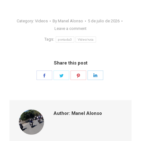
Category:
Videos
By
Manel Alonso
5 de julio de 2026
Leave a comment
Tags:
portada3
Video/ruta
Share this post
Share
Share
Share
Share
on
on
on
on
Facebook
Twitter
Pinterest
LinkedIn
Author:
Manel Alonso