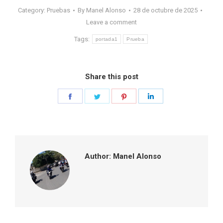
Category:
Pruebas
By
Manel Alonso
28 de octubre de 2025
Leave a comment
Tags:
portada1
Prueba
Share this post
Share
Share
Share
Share
on
on
on
on
Facebook
Twitter
Pinterest
LinkedIn
Author:
Manel Alonso