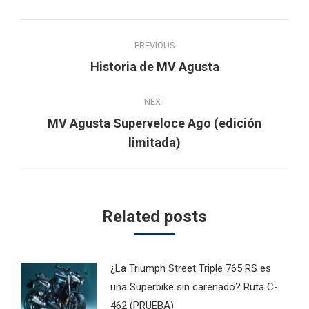
Post
PREVIOUS
navigation
Previous
Historia de MV Agusta
post:
NEXT
MV Agusta Superveloce Ago (edición
Next
limitada)
post:
Related posts
¿La Triumph Street Triple 765 RS es
una Superbike sin carenado? Ruta C-
462 (PRUEBA)