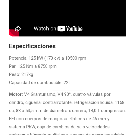
Especificaciones
Potencia: 125 kW (170 cv) a 10500 rpm
Par: 125 Nm a 8750 rpm
Peso: 217kg
Capacidad de combustible: 22 L.
Motor:
V4 Granturismo, V4 90°, cuatro válvulas por
cilindro, cigüeñal contrarrotante, refrigeración líquida, 1158
cc, 83 x 53,5 mm de diámetro x carrera, 14,0:1 compresión,
EFI con cuerpos de mariposa elípticos de 46 mm y
sistema RbW, caja de cambios de seis velocidades,
embrague húmedo multidisco, escape de acero inoxidable,