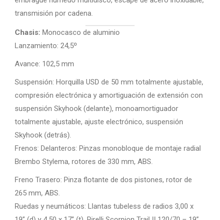
transmisión por cadena.
Chasis:
Monocasco de aluminio
Lanzamiento: 24,5º
Avance: 102,5 mm
Suspensión: Horquilla USD de 50 mm totalmente ajustable,
compresión electrónica y amortiguación de extensión con
suspensión Skyhook (delante), monoamortiguador
totalmente ajustable, ajuste electrónico, suspensión
Skyhook (detrás).
Frenos: Delanteros: Pinzas monobloque de montaje radial
Brembo Stylema, rotores de 330 mm, ABS.
Freno Trasero: Pinza flotante de dos pistones, rotor de
265 mm, ABS.
Ruedas y neumáticos: Llantas tubeless de radios 3,00 x
19” (d) y 4,50 x 17” (t), Pirelli Scorpion Trail II 120/70 – 19”,