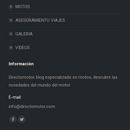
MOTOS
ASESORAMIENTO VIAJES
GALERIA
VIDEOS
Información
Directomotor, blog especializado en motos, descubre las
novedades del mundo del motor.
E-mail:
info@directomotor.com
Find us on:
Facebook
Twitter