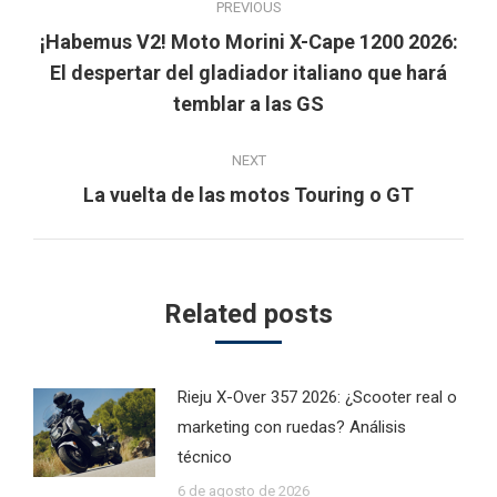
PREVIOUS
navigation
¡Habemus V2! Moto Morini X-Cape 1200 2026:
Previous
El despertar del gladiador italiano que hará
post:
temblar a las GS
NEXT
Next
La vuelta de las motos Touring o GT
post:
Related posts
Rieju X-Over 357 2026: ¿Scooter real o
marketing con ruedas? Análisis
técnico
6 de agosto de 2026