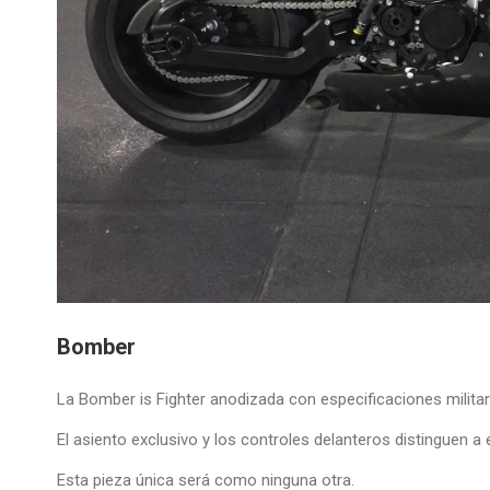
Bomber
​La Bomber is Fighter anodizada con especificaciones milita
El asiento exclusivo y los controles delanteros distinguen
Esta pieza única será como ninguna otra.