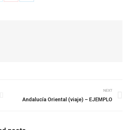
n
on
on
k
witter
Pinterest
LinkedIn
NEXT
Next
Andalucía Oriental (viaje) – EJEMPLO
post: