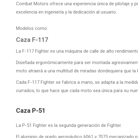
​Combat Motors ofrece una experiencia única de pilotaje y p
excelencia en ingeniería y la dedicación al usuario.
Modelos como:
Caza F-117
​La F-117 Fighter es una máquina de calle de alto rendimient
Diseñada ergonómicamente para ser montada agresivamente 
moto atraerá a una multitud de miradas dondequiera que la 
Cada F-117 Fighter se fabrica a mano, se adapta a la medid
currados, lo que hace que cada moto sea única para su nuev
Caza P-51​
​La P-51 Fighter es la segunda generación de Fighter.
El aluminio de grado aeronáutico 6061 y 7075 mecanizado po