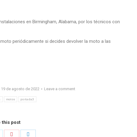
stalaciones en Birmingham, Alabama, por los técnicos con
 moto periódicamente si decides devolver la moto a las
19 de agosto de 2022
Leave a comment
s
motos
portada3
 this post
hare
Share
Share