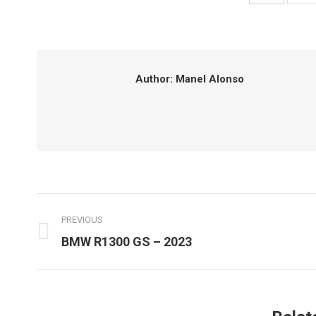
on
o
Faceboo
T
Author:
Manel Alonso
Post
PREVIOUS
navigation
Previous
BMW R1300 GS – 2023
post: