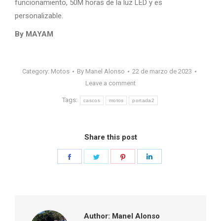
funcionamiento, 50M horas de la luz LED y es
personalizable.
By MAYAM
Category:
Motos
By
Manel Alonso
22 de marzo de 2023
Leave a comment
Tags:
cascos
motos
portada2
Share this post
Share
Share
Share
Share
on
on
on
on
Facebook
Twitter
Pinterest
LinkedIn
Author:
Manel Alonso