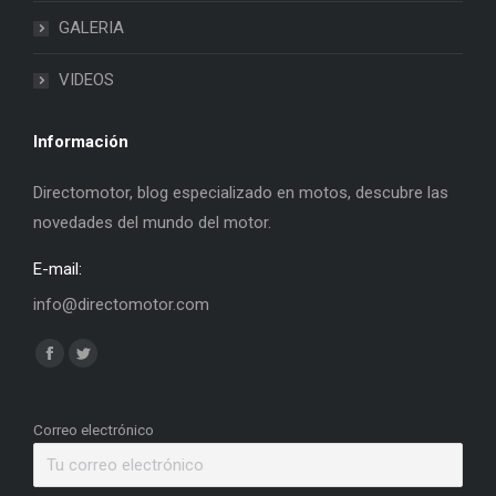
GALERIA
VIDEOS
Información
Directomotor, blog especializado en motos, descubre las
novedades del mundo del motor.
E-mail:
info@directomotor.com
Find us on:
Facebook
Twitter
page
page
opens
opens
Correo electrónico
in
in
new
new