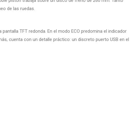
 doble pistón trabaja sobre un disco de freno de 260 mm. Tanto
ueo de las ruedas.
ca pantalla TFT redonda. En el modo ECO predomina el indicador
ás, cuenta con un detalle práctico: un discreto puerto USB en el