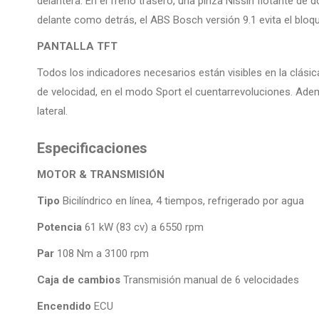
delantera. En el freno trasero, una pinza Nissin flotante de
delante como detrás, el ABS Bosch versión 9.1 evita el bloq
PANTALLA TFT
Todos los indicadores necesarios están visibles en la clási
de velocidad, en el modo Sport el cuentarrevoluciones. Adem
lateral.
Especificaciones
MOTOR & TRANSMISIÓN
Tipo
Bicilíndrico en línea, 4 tiempos, refrigerado por agua
Potencia
61 kW (83 cv) a 6550 rpm
Par
108 Nm a 3100 rpm
Caja de cambios
Transmisión manual de 6 velocidades
Encendido
ECU