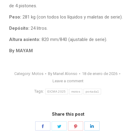
de 4 pistones.
Peso:
281 kg (con todos los líquidos y maletas de serie).
Depósito:
24 litros.
Altura asiento:
820 mm/840 (ajustable de serie).
By MAYAM
Category:
Motos
By
Manel Alonso
18 de enero de 2026
Leave a comment
Tags:
EICMA 2025
motos
portada1
Share this post
Share
Share
Share
Share
on
on
on
on