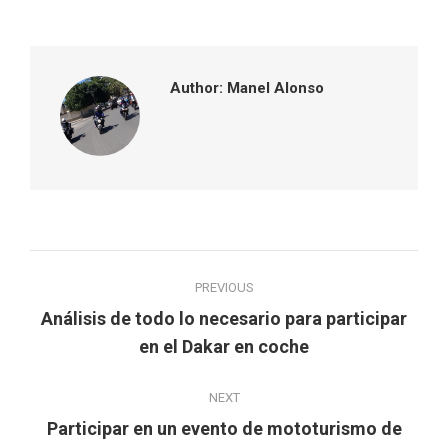
Facebook
Twitter
Pinterest
LinkedIn
Author:
Manel Alonso
Post
PREVIOUS
navigation
Análisis de todo lo necesario para participar
Previous
en el Dakar en coche
post:
NEXT
Participar en un evento de mototurismo de
Next