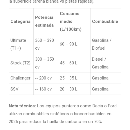
la superficie (arena blanda vs pistas rápidas).
Consumo
Potencia
Categoría
medio
Combustible
estimada
(L/100km)
Ultimate
360 – 390
Gasolina /
60 – 90 L
(T1+)
cv
Biofuel
300 – 350
Diésel /
Stock (T2)
45 – 60 L
cv
Gasolina
Challenger
~ 200 cv
25 – 35 L
Gasolina
SSV
~ 160 cv
20 – 30 L
Gasolina
Nota técnica:
Los equipos punteros como Dacia o Ford
utilizan combustibles sintéticos o biocombustibles en
2026 para reducir la huella de carbono en un 70%.