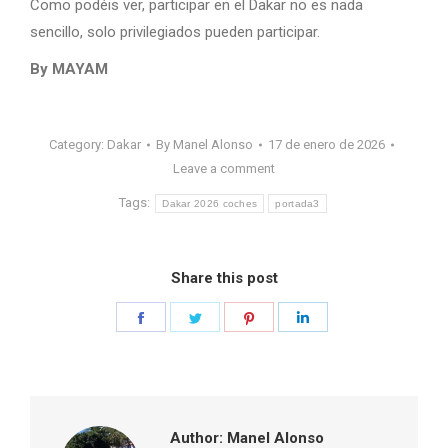
Como podéis ver, participar en el Dakar no es nada
sencillo, solo privilegiados pueden participar.
By MAYAM
Category:
Dakar
By
Manel Alonso
17 de enero de 2026
Leave a comment
Tags:
Dakar 2026 coches
portada3
Share this post
Share
Share
Share
Share
on
on
on
on
Facebook
Twitter
Pinterest
LinkedIn
Author:
Manel Alonso