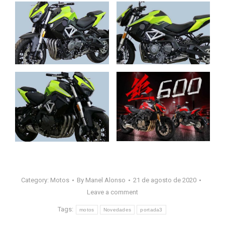
Category:
Motos
By
Manel Alonso
21 de agosto de 2020
Leave a comment
Tags:
motos
Novedades
portada3