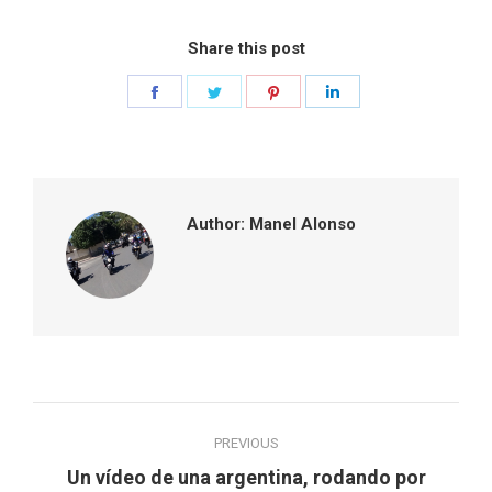
Share this post
Share
Share
Share
Share
on
on
on
on
Facebook
Twitter
Pinterest
LinkedIn
Author:
Manel Alonso
Post
PREVIOUS
navigation
Un vídeo de una argentina, rodando por
Previous