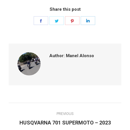
Share this post
Share
Share
Share
Share
on
on
on
on
Facebook
Twitter
Pinterest
LinkedIn
Author:
Manel Alonso
Post
PREVIOUS
navigation
Previous
HUSQVARNA 701 SUPERMOTO – 2023
post: