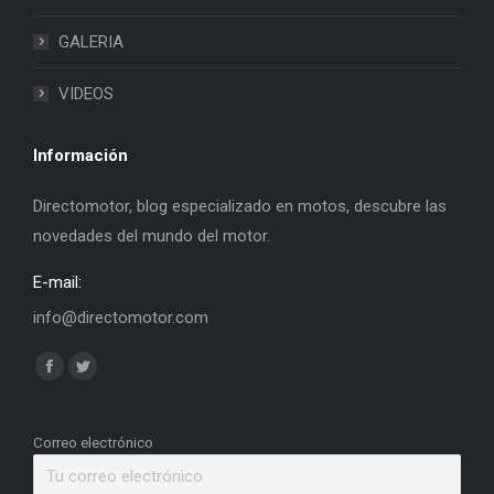
GALERIA
VIDEOS
Información
Directomotor, blog especializado en motos, descubre las
novedades del mundo del motor.
E-mail:
info@directomotor.com
Find us on:
Facebook
Twitter
page
page
opens
opens
Correo electrónico
in
in
new
new