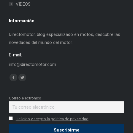
VIDEOS
Información
Directomotor, blog especializado en motos, descubre las
novedades del mundo del motor.
E-mail:
info@directomotor.com
Find us on:
Facebook
Twitter
page
page
opens
opens
Correo electrónico
in
in
new
new
He leído y acepto la política de privacidad
window
window