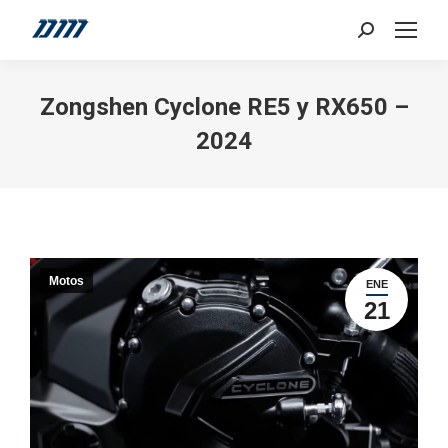
Search:
Zongshen Cyclone RE5 y RX650 –
2024
Motos
ENE
21