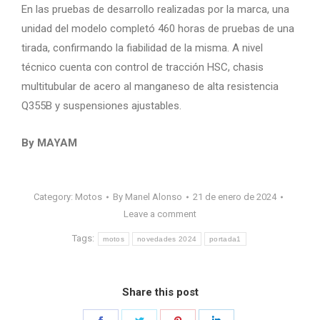
En las pruebas de desarrollo realizadas por la marca, una
unidad del modelo completó 460 horas de pruebas de una
tirada, confirmando la fiabilidad de la misma. A nivel
técnico cuenta con control de tracción HSC, chasis
multitubular de acero al manganeso de alta resistencia
Q355B y suspensiones ajustables.
By MAYAM
Category:
Motos
By
Manel Alonso
21 de enero de 2024
Leave a comment
Tags:
motos
novedades 2024
portada1
Share this post
Share
Share
Share
Share