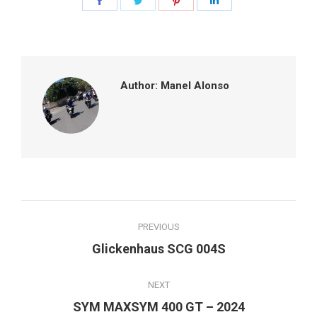
on
on
on
on
Facebook
Twitter
Pinterest
LinkedIn
Author:
Manel Alonso
Post
PREVIOUS
navigation
Previous
Glickenhaus SCG 004S
post:
NEXT
Next
SYM MAXSYM 400 GT – 2024