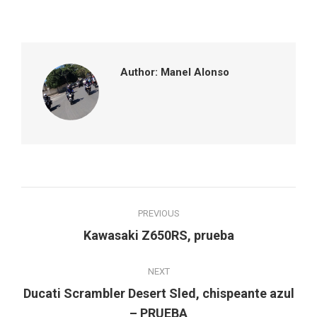
on
on
on
on
Facebook
Twitter
Pinterest
LinkedIn
Author:
Manel Alonso
Post
PREVIOUS
navigation
Previous
Kawasaki Z650RS, prueba
post:
NEXT
Ducati Scrambler Desert Sled, chispeante azul
Next
– PRUEBA