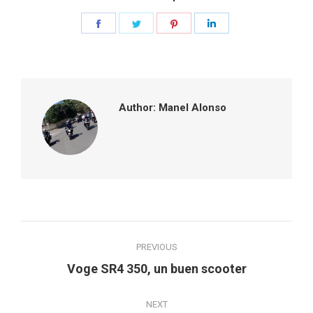
Share
Share
Share
Share
on
on
on
on
Facebook
Twitter
Pinterest
LinkedIn
Author:
Manel Alonso
Post
PREVIOUS
navigation
Previous
Voge SR4 350, un buen scooter
post:
NEXT