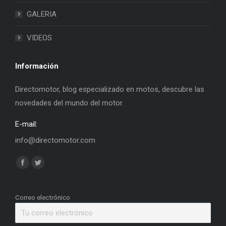
GALERIA
VIDEOS
Información
Directomotor, blog especializado en motos, descubre las
novedades del mundo del motor.
E-mail:
info@directomotor.com
Find us on:
Facebook
Twitter
page
page
opens
opens
Correo electrónico
in
in
new
new