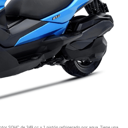
otor SOHC de 349 cc y 1 pistón refrigerado por agua. Tiene una