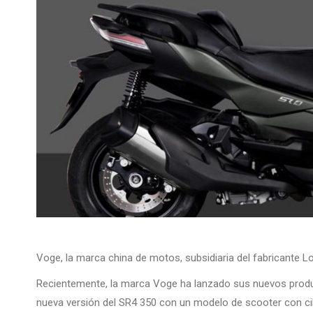
Voge, la marca china de motos, subsidiaria del fabricante L
Recientemente, la marca Voge ha lanzado sus nuevos produ
nueva versión del SR4 350 con un modelo de scooter con cil