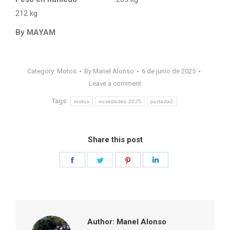
212 kg
By MAYAM
Category:
Motos
By
Manel Alonso
6 de junio de 2025
Leave a comment
Tags:
motos
novedades 2025
portada2
Share this post
Share
Share
Share
Share
on
on
on
on
Facebook
Twitter
Pinterest
LinkedIn
Author:
Manel Alonso