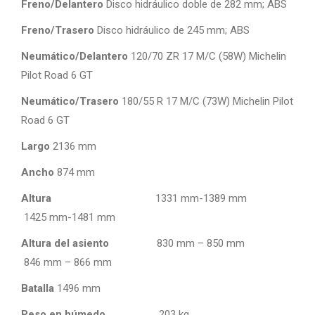
Freno/Delantero
Disco hidráulico doble de 282 mm; ABS
Freno/Trasero
Disco hidráulico de 245 mm; ABS
Neumático/Delantero
120/70 ZR 17 M/C (58W) Michelin
Pilot Road 6 GT
Neumático/Trasero
180/55 R 17 M/C (73W) Michelin Pilot
Road 6 GT
Largo
2136 mm
Ancho
874 mm
Altura
1331 mm-1389 mm
1425 mm-1481 mm
Altura del asiento
830 mm – 850 mm
846 mm – 866 mm
Batalla
1496 mm
Peso en húmedo
203 kg