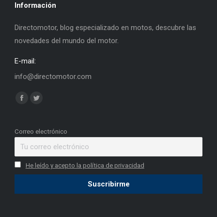
Información
Directomotor, blog especializado en motos, descubre las
novedades del mundo del motor.
E-mail:
info@directomotor.com
Find us on:
Facebook
Twitter
page
page
opens
opens
Correo electrónico
in
in
new
new
He leído y acepto la política de privacidad
window
window