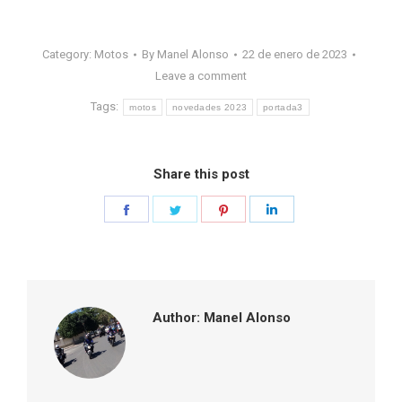
Category:
Motos
By
Manel Alonso
22 de enero de 2023
Leave a comment
Tags:
motos
novedades 2023
portada3
Share this post
Share
Share
Share
Share
on
on
on
on
Facebook
Twitter
Pinterest
LinkedIn
Author:
Manel Alonso