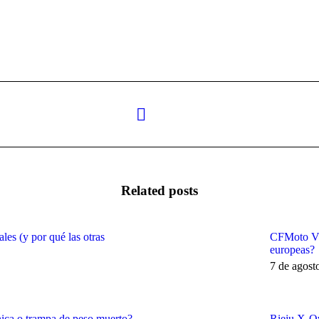
Next
post:
Related posts
les (y por qué las otras
CFMoto V4 
europeas?
7 de agost
ca o trampa de peso muerto?
Rieju X-Ov