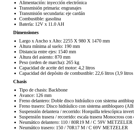
Alimentación: inyección electrónica
Transmisión primaria: engranajes
Transmisión secundaria: eje cardán
Combustible: gasolina
Batería: 12V x 11.0 AH
Dimensiones
Largo x Ancho x Alto: 2255 X 980 X 1470 mm
Altura mínima al suelo: 190 mm
Distancia entre ejes: 1540 mm
Altura del asiento: 870 mm
Peso (orden de marcha): 265 kg
Capacidad de aceite del motor: 4,2 litros
Capacidad del depósito de combustible: 22,6 litros (3,9 litros
Chasis
Tipo de chasis: Backbone
Avance: 126 mm
Freno delantero: Doble disco hidráulico con sistema antib
Freno trasero: Disco hidráulico con sistema antibloqueo (
Suspensión delantera / recorrido: Horquilla telescópica inver
Suspensión trasera / recorrido: escala trasera Monocross con
Neumático delantero: 110 / 80R19 M / C 59V METZELER
Neumático trasero: 150 / 70R17 M / C 69V METZELER