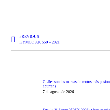
Post
navigation
PREVIOUS
Previous
KYMCO AK 550 – 2021
post:
Cuáles son las marcas de motos más pasiona
aburren)
7 de agosto de 2026
Suzuki V-Strom 250SX 2026: ¿Joya mecáni