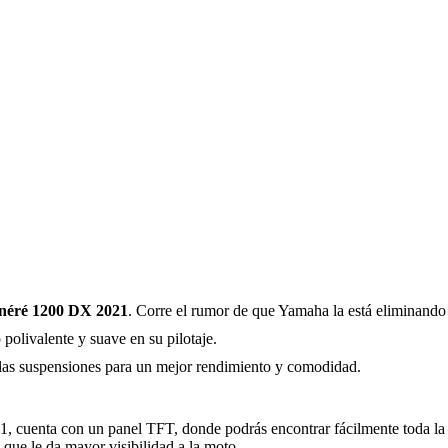
néré 1200 DX 2021
. Corre el rumor de que Yamaha la está eliminando d
olivalente y suave en su pilotaje.
n las suspensiones para un mejor rendimiento y comodidad.
, cuenta con un panel TFT, donde podrás encontrar fácilmente toda la 
 que le da mayor visibilidad a la moto.