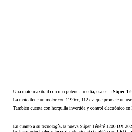
Una moto maxitrail con una potencia media, esa es la
Súper Té
La moto tiene un motor con 1199cc, 112 cv, que promete un uso p
También cuenta con horquilla invertida y control electrónico e
En cuanto a su tecnología, la nueva Súper Ténéré 1200 DX 2021
las luces principales y luces de advertencia también son LED, lo