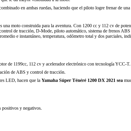
ombinado en ambas ruedas, haciendo que el piloto logre frenar de una m
s una moto construida para la aventura. Con 1200 cc y 112 cv de potenc
 control de tracción, D-Mode, piloto automático, sistema de frenos AB
omedio e instantáneo, temperatura, odómetro total y dos parciales, ind
tor de 1199cc, 112 cv y acelerador electrónico con tecnología YCC-T.
ación de ABS y control de tracción.
entes LED, hacen que la
Yamaha Súper Ténéré 1200 DX 2021 sea
muc
 positivos y negativos.