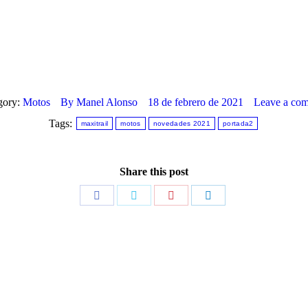
gory:
Motos
By
Manel Alonso
18 de febrero de 2021
Leave a co
Tags:
maxitrail
motos
novedades 2021
portada2
Share this post
Share
Share
Share
Share
on
on
on
on
Facebook
Twitter
Pinterest
LinkedIn