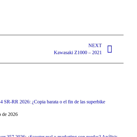
NEXT
Kawasaki Z1000 – 2021
SR-RR 2026: ¿Copia barata o el fin de las superbike
o de 2026
er 357 2026: ¿Scooter real o marketing con ruedas? Análisis