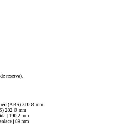
 de reserva).
loqueo (ABS) 310 Ø mm
ABS) 282 Ø mm
tida | 190,2 mm
 enlace | 89 mm