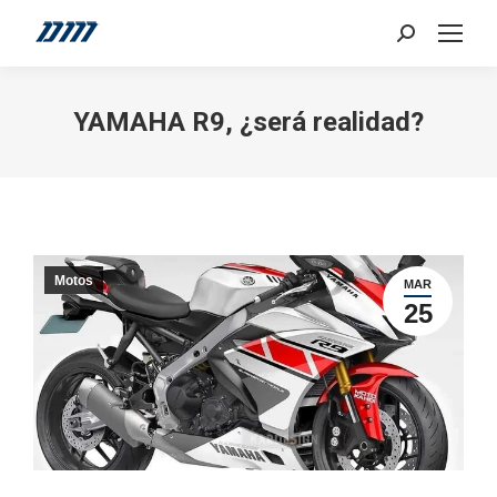
Search:
YAMAHA R9, ¿será realidad?
Motos
MAR
25