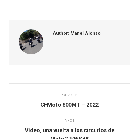
on
on
on
on
Facebook
Twitter
Pinterest
LinkedIn
Author:
Manel Alonso
Post
PREVIOUS
navigation
Previous
CFMoto 800MT – 2022
post:
NEXT
Vídeo, una vuelta a los circuitos de
Next
MotoGP/WSBK