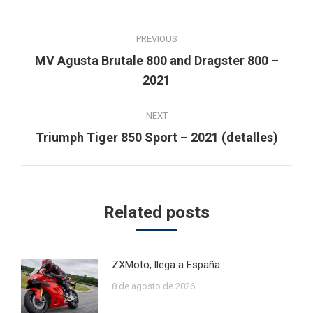
Post
PREVIOUS
navigation
MV Agusta Brutale 800 and Dragster 800 –
Previous
2021
post:
NEXT
Next
Triumph Tiger 850 Sport – 2021 (detalles)
post:
Related posts
ZXMoto, llega a España
8 de agosto de 2026