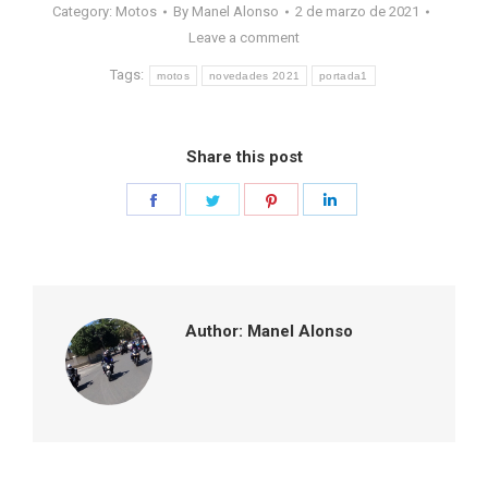
Category:
Motos
By
Manel Alonso
2 de marzo de 2021
Leave a comment
Tags:
motos
novedades 2021
portada1
Share this post
Share
Share
Share
Share
on
on
on
on
Facebook
Twitter
Pinterest
LinkedIn
Author:
Manel Alonso