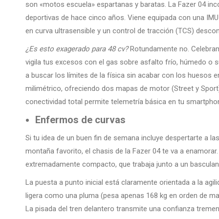
son «motos escuela» espartanas y baratas. La Fazer 04 inc
deportivas de hace cinco años. Viene equipada con una IMU 
en curva ultrasensible y un control de tracción (TCS) descon
¿Es esto exagerado para 48 cv?
Rotundamente no. Celebramo
vigila tus excesos con el gas sobre asfalto frío, húmedo o s
a buscar los límites de la física sin acabar con los huesos 
milimétrico, ofreciendo dos mapas de motor (Street y Sport)
conectividad total permite telemetría básica en tu smartpho
Enfermos de curvas
Si tu idea de un buen fin de semana incluye despertarte a las
montaña favorito, el chasis de la Fazer 04 te va a enamorar.
extremadamente compacto, que trabaja junto a un basculant
La puesta a punto inicial está claramente orientada a la agil
ligera como una pluma (pesa apenas 168 kg en orden de marcha
La pisada del tren delantero transmite una confianza tremen