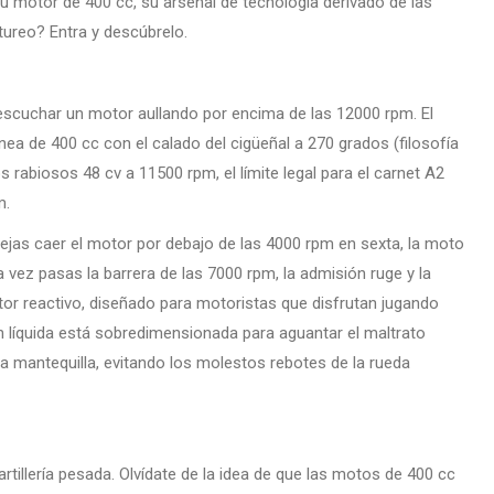
motor de 400 cc, su arsenal de tecnología derivado de las
tureo? Entra y descúbrelo.
escuchar un motor aullando por encima de las 12000 rpm. El
nea de 400 cc con el calado del cigüeñal a 270 grados (filosofía
abiosos 48 cv a 11500 rpm, el límite legal para el carnet A2
m.
jas caer el motor por debajo de las 4000 rpm en sexta, la moto
vez pasas la barrera de las 7000 rpm, la admisión ruge y la
motor reactivo, diseñado para motoristas que disfrutan jugando
ón líquida está sobredimensionada para aguantar el maltrato
ra mantequilla, evitando los molestos rebotes de la rueda
tillería pesada. Olvídate de la idea de que las motos de 400 cc