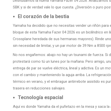
Desnudamos la nueva Yamaha Fazer 04 2026. Analizamos su 
SBK y si de verdad vale lo que cuesta. ¿Diversión o puro pos
El corazón de la bestia
Yamaha ha decidido que no necesitas vender un riñón para 
bloque de esta Yamaha Fazer 04 2026 es un bicilíndrico en lí
Crossplane heredada de sus hermanas mayores). Rinde unos r
sin necesidad de limitar, y un par motor de 39 Nm a 8500 rp
No nos engañemos: abajo no hay un tsunami de fuerza. Si de
protestará como tú un lunes por la mañana. Pero amigo, una 
entrega de par se vuelve eléctrica, lineal y adictiva. Es un 
con el cambio y manteniendo la aguja arriba. La refrigeraci
térmico en verano, y el embrague antirrebote asistido es pu
trasera en reducciones salvajes.
Tecnología espacial
Aquí es donde Yamaha da el puñetazo en la mesa y saca la ar