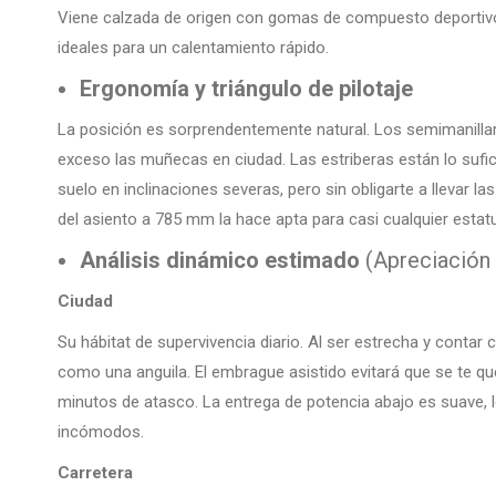
Viene calzada de origen con gomas de compuesto deportivo 
ideales para un calentamiento rápido.
Ergonomía y triángulo de pilotaje
La posición es sorprendentemente natural. Los semimanillare
exceso las muñecas en ciudad. Las estriberas están lo sufic
suelo en inclinaciones severas, pero sin obligarte a llevar la
del asiento a 785 mm la hace apta para casi cualquier estatu
Análisis dinámico estimado
(Apreciación t
Ciudad
Su hábitat de supervivencia diario. Al ser estrecha y contar
como una anguila. El embrague asistido evitará que se te q
minutos de atasco. La entrega de potencia abajo es suave, lo
incómodos.
Carretera