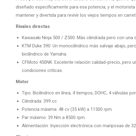
diseñado específicamente para esa potencia, y el motorist
mantener y divertida para revivir los viejos tiempos en carre
Rivales directas
Kawasaki Ninja 500 / Z500: Más cilindrada pero con una
KTM Duke 390: Un monocilíndrico más salvaje abajo, pero
bicilíndrico de Yamaha.
CFMoto 450NK: Excelente relación calidad-precio, pero un 
condiciones críticas.
Motor
Tipo: Bicilíndrico en línea, 4 tiempos, DOHC, 4 válvulas por 
Cilindrada: 399 cc.
Potencia máxima: 48 cv (35 kW) a 11500 rpm.
Par máximo: 39 Nm a 8500 rpm.
Alimentación: Inyección electrónica con mariposas de 3