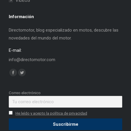
VIDEOS
Información
Directomotor, blog especializado en motos, descubre las
novedades del mundo del motor.
E-mail:
info@directomotor.com
Find us on:
Facebook
Twitter
page
page
opens
opens
Correo electrónico
in
in
new
new
He leído y acepto la política de privacidad
window
window