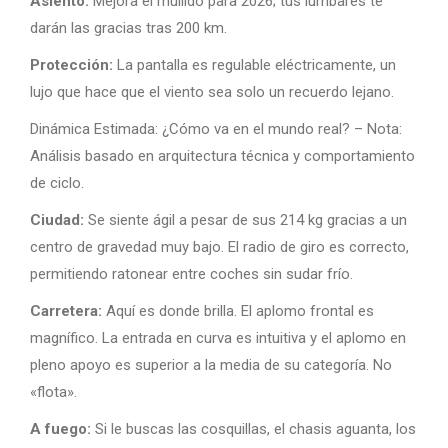
Asiento:
Mejora el mullido para 2026; tus lumbares te
darán las gracias tras 200 km.
Protección:
La pantalla es regulable eléctricamente, un
lujo que hace que el viento sea solo un recuerdo lejano.
Dinámica Estimada: ¿Cómo va en el mundo real? – Nota:
Análisis basado en arquitectura técnica y comportamiento
de ciclo.
Ciudad:
Se siente ágil a pesar de sus 214 kg gracias a un
centro de gravedad muy bajo. El radio de giro es correcto,
permitiendo ratonear entre coches sin sudar frío.
Carretera:
Aquí es donde brilla. El aplomo frontal es
magnífico. La entrada en curva es intuitiva y el aplomo en
pleno apoyo es superior a la media de su categoría. No
«flota».
A fuego:
Si le buscas las cosquillas, el chasis aguanta, los