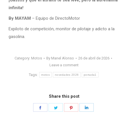
infinita!
By MAYAM
– Equipo de DirectoMotor
Expiloto de competición, monitor de pilotaje y adicto a la
gasolina.
Category:
Motos
By
Manel Alonso
26 de abril de 2026
Leave a comment
Tags:
motos
novedades 2026
portada1
Share this post
Share
Share
Share
Share
on
on
on
on
Facebook
Twitter
Pinterest
LinkedIn