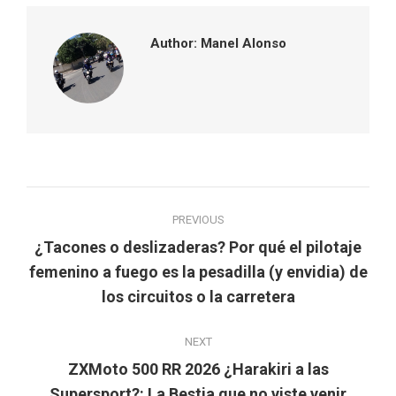
Author:
Manel Alonso
Post
PREVIOUS
navigation
¿Tacones o deslizaderas? Por qué el pilotaje
Previous
femenino a fuego es la pesadilla (y envidia) de
post:
los circuitos o la carretera
NEXT
ZXMoto 500 RR 2026 ¿Harakiri a las
Next
Supersport?: La Bestia que no viste venir