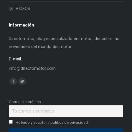
VIDEOS
Información
Directomotor, blog especializado en motos, descubre las
novedades del mundo del motor.
E-mail:
info@directomotor.com
Find us on:
Facebook
Twitter
page
page
opens
opens
Correo electrónico
in
in
new
new
He leído y acepto la política de privacidad
window
window