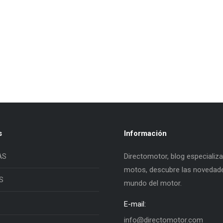
s
Información
AS
Directomotor, blog especializ
motos, descubre las novedade
S
mundo del motor.
E-mail:
info@directomotor.com