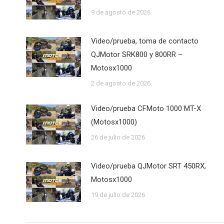
9 de agosto de 2026
Video/prueba, toma de contacto
QJMotor SRK800 y 800RR –
Motosx1000
2 de agosto de 2026
Video/prueba CFMoto 1000 MT-X
(Motosx1000)
26 de julio de 2026
Video/prueba QJMotor SRT 450RX,
Motosx1000
19 de julio de 2026