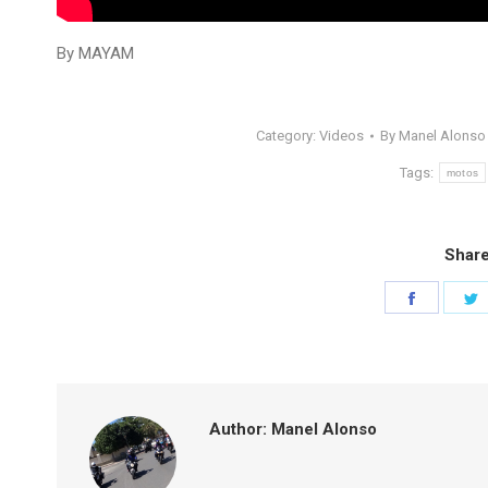
By MAYAM
Category:
Videos
By
Manel Alonso
Tags:
motos
Share
Share
S
on
o
Faceboo
T
Author:
Manel Alonso