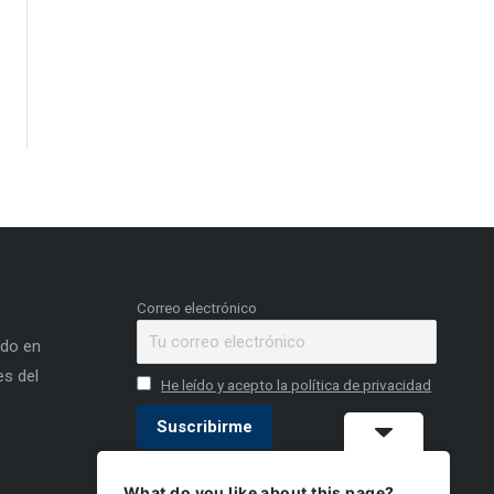
Correo electrónico
ado en
s del
He leído y acepto la política de privacidad
What do you like about this page?