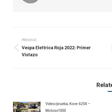
Post
navigation
PREVIOUS
Vespa Elettrica Roja 2022: Primer
Previous
Vistazo
post:
Relat
Video/prueba, Kove 625X –
Motosx1000